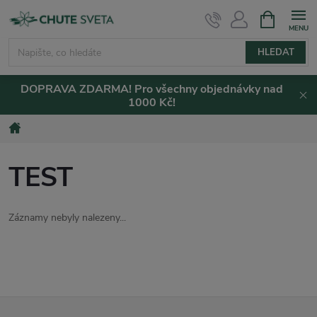
Přejít
NÁKUPNÍ
KOŠÍK
na
obsah
HLEDAT
DOPRAVA ZDARMA! Pro všechny objednávky nad
1000 Kč!
Domů
TEST
Záznamy nebyly nalezeny...
Z