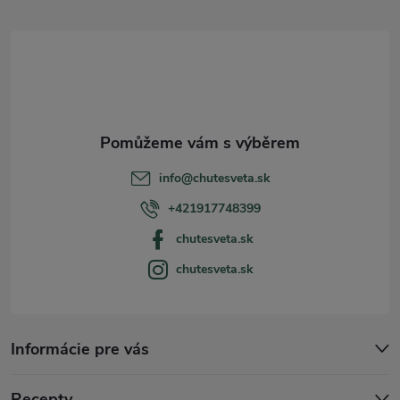
á
p
a
t
info
@
chutesveta.sk
í
+421917748399
chutesveta.sk
chutesveta.sk
Informácie pre vás
Recepty