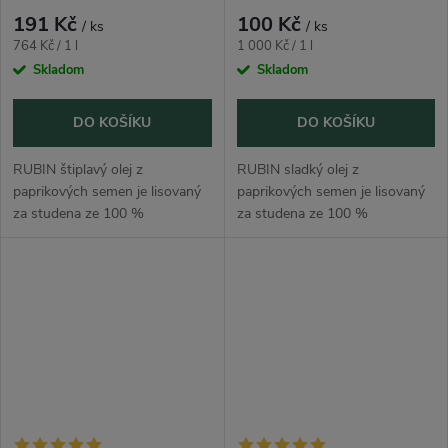
studena 250 ml
studena 100 ml
191 Kč
100 Kč
/ ks
/ ks
Měrná
Měrná
764 Kč / 1 l
1 000 Kč / 1 l
cena:
cena:
Skladom
Skladom
DO KOŠÍKU
DO KOŠÍKU
RUBIN štiplavý olej z
RUBIN sladký olej z
paprikových semen je lisovaný
paprikových semen je lisovaný
za studena ze 100 %
za studena ze 100 %
vybraných semen kořeninové
vybraných semen kořeninové
papriky bez chemické rafinace.
papriky bez chemické rafinace.
Dodá jídlům barvu, paprikové
Dodá jídlům krásnou barvu,
aroma a příjemně...
jemné paprikové aroma...