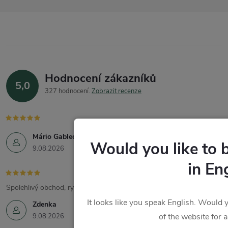
Hodnocení zákazníků
5,0
327 hodnocení
Zobrazit recenze
Mário Gablech
Would you like to 
9.08.2026
in En
Spolehlivý obchod, rychlé dodání, skvělé produkty.
It looks like you speak English. Would y
Zdenka
of the website for 
9.08.2026