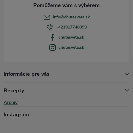
a
ý
t
p
info
@
chutesveta.sk
i
í
+421917748399
s
chutesveta.sk
chutesveta.sk
u
Informácie pre vás
Recepty
Archiv
Instagram