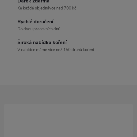
Dárek zdarma
á
Ke každé objednávce nad 700 kč
d
Rychlé doručení
a
Do dvou pracovních dnů
c
Široká nabídka koření
V nabídce máme více než 150 druhů koření
í
p
r
Z
v
k
á
y
p
v