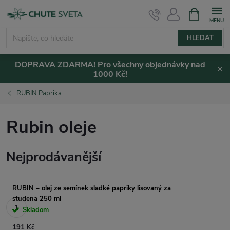
Přejít
NÁKUPNÍ
KOŠÍK
na
obsah
HLEDAT
DOPRAVA ZDARMA! Pro všechny objednávky nad
1000 Kč!
RUBIN Paprika
Rubin oleje
Nejprodávanější
RUBIN – olej ze semínek sladké papriky lisovaný za
studena 250 ml
Skladom
191 Kč