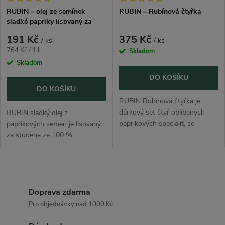
RUBIN – olej ze semínek
RUBIN – Rubínová čtyřka
sladké papriky lisovaný za
studena 250 ml
191 Kč
375 Kč
/ ks
/ ks
Měrná
764 Kč / 1 l
Skladom
cena:
Skladom
DO KOŠÍKU
DO KOŠÍKU
RUBIN Rubínová čtyřka je
dárkový set čtyř oblíbených
RUBIN sladký olej z
paprikových specialit, se
paprikových semen je lisovaný
kterými jídla obarvíš,
za studena ze 100 %
prohloubíš, zauzíš i jemně
vybraných semen kořeninové
rozpálíš. Skvělá volba pro
papriky bez chemické rafinace.
gurmána, fanouška...
Dodá jídlům krásnou barvu,
O
jemné paprikové aroma...
v
Doprava zdarma
Pro objednávky nad 1000 Kč
l