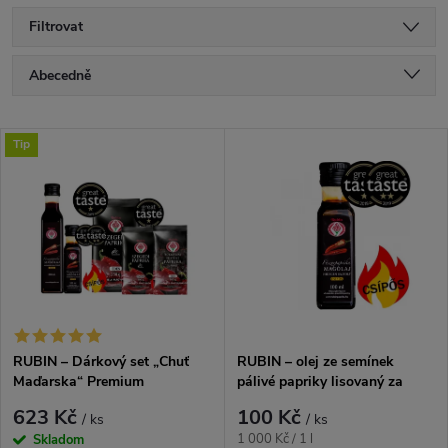
Filtrovat
Ř
Abecedně
a
Nejlevnější
V
Tip
Nejdražší
z
ý
Nejprodávanější
e
p
n
i
í
s
p
RUBIN – Dárkový set „Chuť
RUBIN – olej ze semínek
Maďarska“ Premium
pálivé papriky lisovaný za
p
studena 100 ml
r
623 Kč
100 Kč
/ ks
/ ks
Měrná
1 000 Kč / 1 l
Skladom