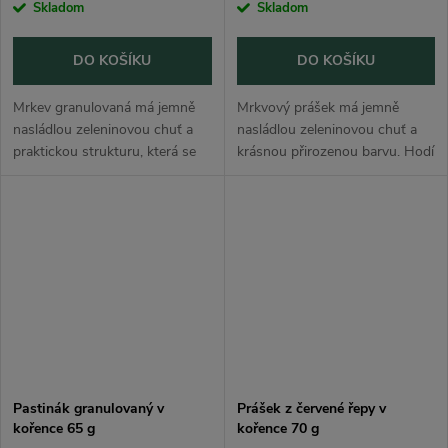
Skladom
Skladom
DO KOŠÍKU
DO KOŠÍKU
Mrkev granulovaná má jemně
Mrkvový prášek má jemně
nasládlou zeleninovou chuť a
nasládlou zeleninovou chuť a
praktickou strukturu, která se
krásnou přirozenou barvu. Hodí
snadno dávkuje. Hodí se do
se do polévek, omáček, pyré,
polévek, vývarů, omáček, rýže,
rýže, těstovin, pomazánek,
těstovin, zeleninových jídel,...
smoothie, těsta, placek i
domácích...
Pastinák granulovaný v
Prášek z červené řepy v
kořence 65 g
kořence 70 g