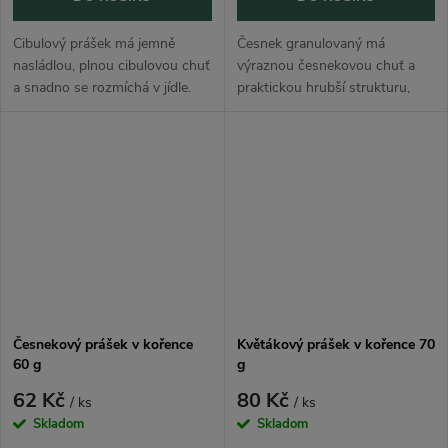
Cibulový prášek má jemně
Česnek granulovaný má
nasládlou, plnou cibulovou chuť
výraznou česnekovou chuť a
a snadno se rozmíchá v jídle.
praktickou hrubší strukturu,
Hodí se do polévek, omáček,
která se snadno dávkuje. Hodí
masa, marinád, brambor,
se do masa, marinád, omáček,
pomazánek, dresinků, dipů i
polévek, brambor, těstovin,
domácích...
pomazánek,...
Česnekový prášek v kořence
Květákový prášek v kořence 70
60 g
g
62 Kč
80 Kč
/ ks
/ ks
Skladom
Skladom