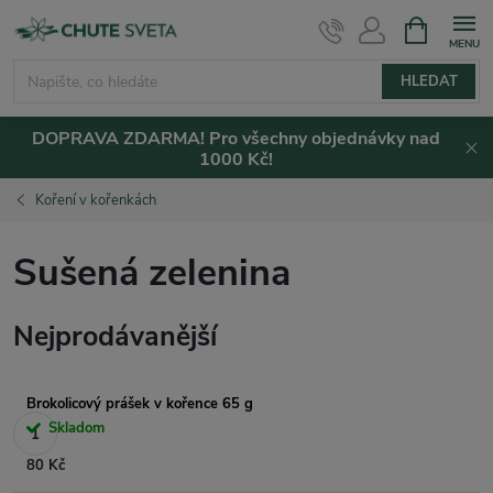
Přejít
NÁKUPNÍ
KOŠÍK
na
obsah
HLEDAT
DOPRAVA ZDARMA! Pro všechny objednávky nad
1000 Kč!
Koření v kořenkách
Sušená zelenina
Nejprodávanější
Brokolicový prášek v kořence 65 g
Skladom
80 Kč