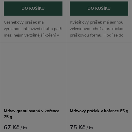
DO KOŠÍKU
DO KOŠÍKU
Česnekový prášek má
Květákový prášek má jemnou
výraznou, intenzivní chuť a patří
zeleninovou chuť a praktickou
mezi nejuniverzálnější koření v
práškovou formu. Hodí se do
kuchyni. Hodí se do masa,
polévek, omáček, pyré,
marinád, omáček, polévek,
zeleninových jídel, placek, těsta,
brambor, těstovin, pomazánek,
smoothie, pomazánek i receptů,
dresinků...
kde...
Mrkev granulovaná v kořence
Mrkvový prášek v kořence 85 g
75 g
67 Kč
75 Kč
/ ks
/ ks