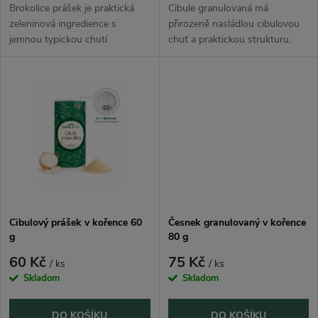
d
d
Brokolice prášek je praktická
Cibule granulovaná má
u
zeleninová ingredience s
přirozeně nasládlou cibulovou
jemnou typickou chutí
chuť a praktickou strukturu,
u
brokolice. Hodí se do polévek,
která se snadno dávkuje. Hodí
k
omáček, smoothie, těstovin,
se do polévek, omáček, masa,
k
rýže, zeleninových jídel i
marinád, brambor, pomazánek,
t
domácích...
zeleniny...
t
ů
ů
Cibulový prášek v kořence 60
Česnek granulovaný v kořence
g
80 g
60 Kč
75 Kč
/ ks
/ ks
Skladom
Skladom
DO KOŠÍKU
DO KOŠÍKU