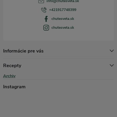
p
info
@
chutesveta.sk
i
í
+421917748399
s
chutesveta.sk
chutesveta.sk
u
Informácie pre vás
Recepty
Archiv
Instagram