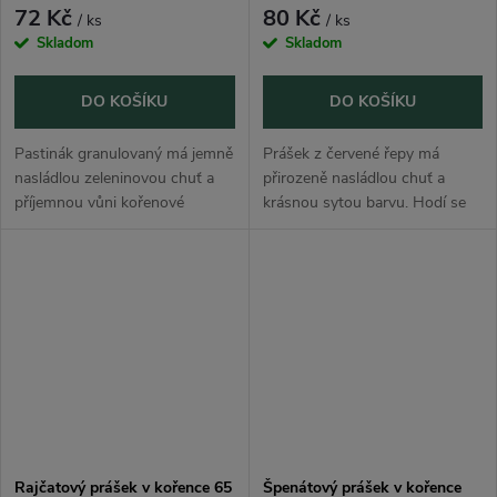
72 Kč
80 Kč
/ ks
/ ks
Skladom
Skladom
DO KOŠÍKU
DO KOŠÍKU
Pastinák granulovaný má jemně
Prášek z červené řepy má
nasládlou zeleninovou chuť a
přirozeně nasládlou chuť a
příjemnou vůni kořenové
krásnou sytou barvu. Hodí se
zeleniny. Hodí se do polévek,
do smoothie, jogurtů, kaší,
vývarů, omáček, rýže, těstovin,
dezertů, těsta, palačinek,
zeleninových jídel, dušeného...
domácích pomazánek, omáček i
kreativního...
Rajčatový prášek v kořence 65
Špenátový prášek v kořence