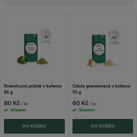
a
Nejlevnější
V
Nejdražší
z
ý
Nejprodávanější
e
p
n
i
í
s
p
Brokolicový prášek v kořence
Cibule granulovaná v kořence
65 g
55 g
p
r
80 Kč
60 Kč
/ ks
/ ks
r
Skladom
Skladom
o
o
DO KOŠÍKU
DO KOŠÍKU