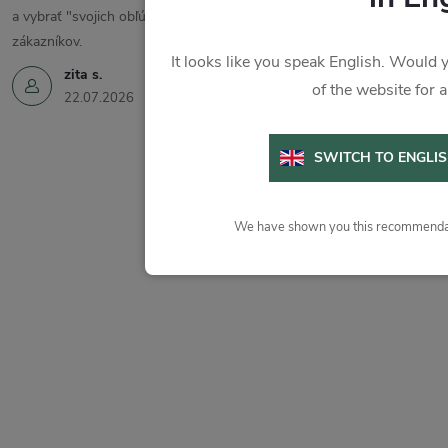
a vybrať "svojich obľúbencov". Ďakujem a prajem veľa spokojných
zákazníkov.
It looks like you speak English. Would y
zita s.
of the website for 
22.07.2026
SWITCH TO ENGLI
We have shown you this recommendat