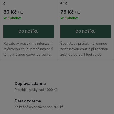
g
45 g
80 Kč
75 Kč
/ ks
/ ks
Skladom
Skladom
DO KOŠÍKU
DO KOŠÍKU
Rajčatový prášek má intenzivní
Špenátový prášek má jemnou
rajčatovou chuť, jemně nasládlý
zeleninovou chuť a přirozenou
tón a krásnou červenou barvu.
zelenou barvu. Hodí se do
Hodí se do omáček, polévek,
smoothie, polévek, omáček,
těstovin, pizzy, marinád,
těstovin, těsta, pomazánek,
pomazánek, dipů, rýže i...
placek, slaného pečiva i
O
kreativních...
v
Doprava zdarma
Pro objednávky nad 1000 Kč
l
Dárek zdarma
á
Ke každé objednávce nad 700 kč