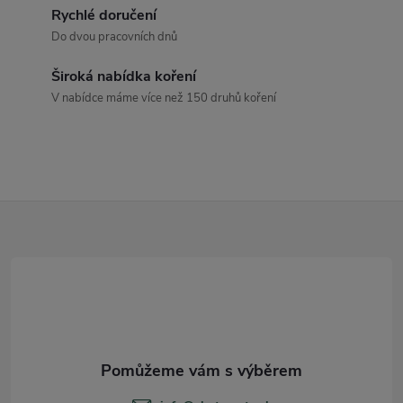
d
Rychlé doručení
a
Do dvou pracovních dnů
c
Široká nabídka koření
V nabídce máme více než 150 druhů koření
í
p
r
Z
v
k
á
y
p
v
a
ý
t