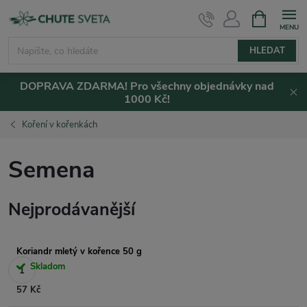
Přejít
NÁKUPNÍ
KOŠÍK
na
obsah
HLEDAT
DOPRAVA ZDARMA! Pro všechny objednávky nad
1000 Kč!
Koření v kořenkách
Semena
Nejprodávanější
Koriandr mletý v kořence 50 g
Skladom
57 Kč