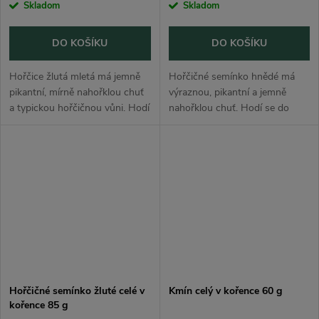
Skladom
Skladom
DO KOŠÍKU
DO KOŠÍKU
Hořčice žlutá mletá má jemně
Hořčičné semínko hnědé má
pikantní, mírně nahořklou chuť
výraznou, pikantní a jemně
a typickou hořčičnou vůni. Hodí
nahořklou chuť. Hodí se do
se do marinád, omáček, masa,
nakládané zeleniny, marinád,
dresinků, domácích hořčic,
omáček, masa, luštěnin, zelných
nakládané zeleniny i...
jídel, domácích hořčic i indické...
Hořčičné semínko žluté celé v
Kmín celý v kořence 60 g
kořence 85 g