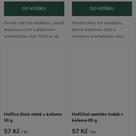
DO KOŠÍKU
DO KOŠÍKU
Fenykl celý má nasládlou, jemně
Fenykl mletý má nasládlou,
anýzovou chuť a příjemnou
jemně anýzovou chuť a
aromatickou vůni. Hodí se do
výraznou aromatickou vůni.
pečiva, ryb, vepřového masa,
Hodí se do pečiva, polévek,
zelných jídel, polévek, marinád,
omáček, ryb, vepřového masa,
nakládané zeleniny, čajových...
zelných jídel, marinád i
domácích kořenících...
Hořčice žlutá mletá v kořence
Hořčičné semínko hnědé v
50 g
kořence 85 g
57 Kč
57 Kč
/ ks
/ ks