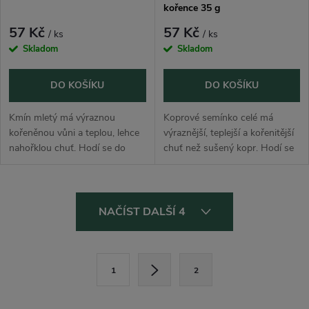
kořence 35 g
57 Kč
57 Kč
/ ks
/ ks
Skladom
Skladom
DO KOŠÍKU
DO KOŠÍKU
Kmín mletý má výraznou
Koprové semínko celé má
kořeněnou vůni a teplou, lehce
výraznější, teplejší a kořenitější
nahořklou chuť. Hodí se do
chuť než sušený kopr. Hodí se
brambor, zelí, polévek, omáček,
do nakládané zeleniny, okurek,
masa, karbanátků, pomazánek,
nálevů, zelí, chleba, brambor,
pečiva i tradiční domácí
ryb, polévek, marinád i...
O
kuchyně.
NAČÍST DALŠÍ 4
v
l
S
1
2
t
á
r