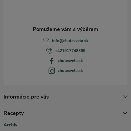
p
p
i
a
s
u
t
info
@
chutesveta.sk
í
+421917748399
chutesveta.sk
chutesveta.sk
Informácie pre vás
Recepty
Archiv