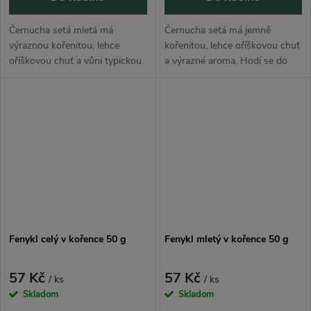
Černucha setá mletá má
Černucha setá má jemně
výraznou kořenitou, lehce
kořenitou, lehce oříškovou chuť
oříškovou chuť a vůni typickou
a výrazné aroma. Hodí se do
pro orientální kuchyni. Hodí se
pečiva, salátů, polévek,
do pomazánek, hummusu,
pomazánek, zeleninových jídel,
polévek, omáček, pečiva,
sýrů, hummusu i orientální
zeleniny, sýrů i...
kuchyně.
Fenykl celý v kořence 50 g
Fenykl mletý v kořence 50 g
57 Kč
57 Kč
/ ks
/ ks
Skladom
Skladom