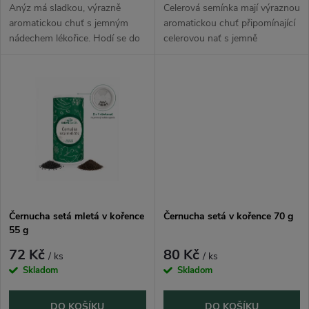
d
d
Anýz má sladkou, výrazně
Celerová semínka mají výraznou
u
aromatickou chuť s jemným
aromatickou chuť připomínající
nádechem lékořice. Hodí se do
celerovou nať s jemně
u
pečiva, perníků, kompotů,
kořeněným nádechem. Hodí se
k
čajových nálevů, dezertů i
do polévek, vývarů, omáček,
k
domácích kořenících směsí.
salátů, marinád, nakládané
t
zeleniny,...
t
ů
ů
Černucha setá mletá v kořence
Černucha setá v kořence 70 g
55 g
72 Kč
80 Kč
/ ks
/ ks
Skladom
Skladom
DO KOŠÍKU
DO KOŠÍKU