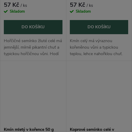
57 Kč
57 Kč
/ ks
/ ks
Skladom
Skladom
DO KOŠÍKU
DO KOŠÍKU
Hořčičné semínko žluté celé má
Kmín celý má výraznou
jemnější, mírně pikantní chuť a
kořeněnou vůni a typickou
typickou hořčičnou vůni. Hodí
teplou, lehce nahořklou chuť.
se do nakládané zeleniny,
Hodí se do chleba, brambor,
marinád, omáček, masa,
zelí, polévek, masa, pečiva, sýrů,
zelných jídel, domácích hořčic
pomazánek i tradiční domácí
i...
kuchyně.
Kmín mletý v kořence 50 g
Koprové semínko celé v