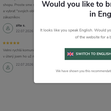
Would you like to 
shopu. Proste sme spokojní a vrelo odporúčame. Treba si odskúšať
a vybrať "svojich obľúbencov". Ďakujem a prajem veľa spokojných
in Eng
zákazníkov.
zita s.
It looks like you speak English. Would yo
22.07.2026
of the website for a 
Velmi rychlá komunikace a vyřízení. Zboží jsem objednala v pondělí a
SWITCH TO ENGLIS
v úterý jsem ho už měla.
22.07.2026
We have shown you this recommendatio