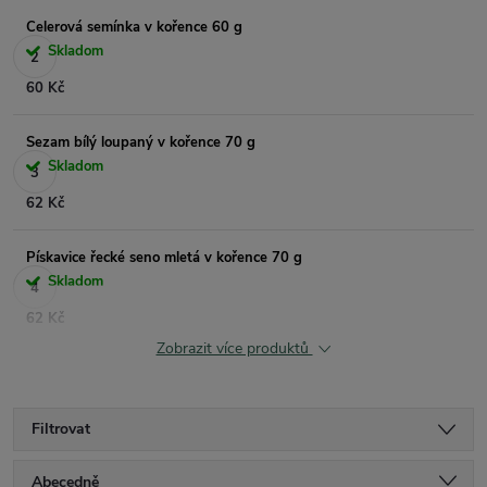
Celerová semínka v kořence 60 g
Skladom
60 Kč
Sezam bílý loupaný v kořence 70 g
Skladom
62 Kč
Pískavice řecké seno mletá v kořence 70 g
Skladom
62 Kč
Zobrazit více produktů
Filtrovat
Ř
Abecedně