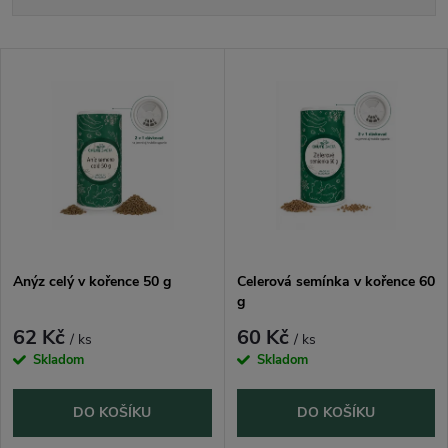
a
Nejlevnější
V
Nejdražší
z
ý
Nejprodávanější
e
p
n
i
í
s
p
Anýz celý v kořence 50 g
Celerová semínka v kořence 60
g
p
r
62 Kč
60 Kč
/ ks
/ ks
r
Skladom
Skladom
o
o
DO KOŠÍKU
DO KOŠÍKU