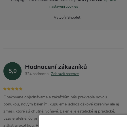
nastavení cookies
Vytvořil Shoptet
Hodnocení zákazníků
5,0
324 hodnocení
Zobrazit recenze
Opakovane objednávame a zakaždým nás prekvapia novou
ponukou, novým balením. kupujeme jednozložkové koreniny ale aj
zmesi, ktoré sú chutné, voňavé. Balenie je estetické aj praktické,
uzavierateľné, čo pri koreninách obzvlášť oceňujem. Nechám sa
zlákať aj exotikou. Rada kupujem priateľom darčeky z tohto e-