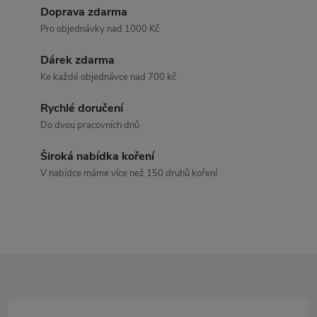
d
á
Doprava zdarma
a
n
Pro objednávky nad 1000 Kč
k
c
Dárek zdarma
o
Ke každé objednávce nad 700 kč
í
v
á
Rychlé doručení
p
Do dvou pracovních dnů
n
r
í
Široká nabídka koření
v
V nabídce máme více než 150 druhů koření
k
y
v
Z
ý
á