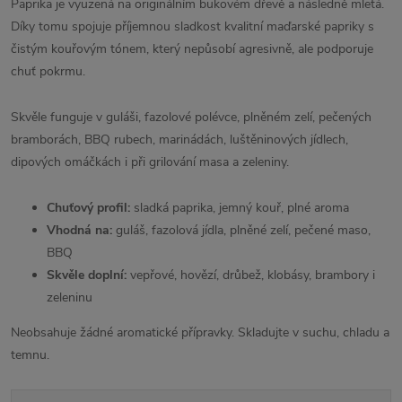
Paprika je vyuzená na originálním bukovém dřevě a následně mletá.
Díky tomu spojuje příjemnou sladkost kvalitní maďarské papriky s
čistým kouřovým tónem, který nepůsobí agresivně, ale podporuje
chuť pokrmu.
Skvěle funguje v guláši, fazolové polévce, plněném zelí, pečených
bramborách, BBQ rubech, marinádách, luštěninových jídlech,
dipových omáčkách i při grilování masa a zeleniny.
Chuťový profil:
sladká paprika, jemný kouř, plné aroma
Vhodná na:
guláš, fazolová jídla, plněné zelí, pečené maso,
BBQ
Skvěle doplní:
vepřové, hovězí, drůbež, klobásy, brambory i
zeleninu
Neobsahuje žádné aromatické přípravky. Skladujte v suchu, chladu a
temnu.