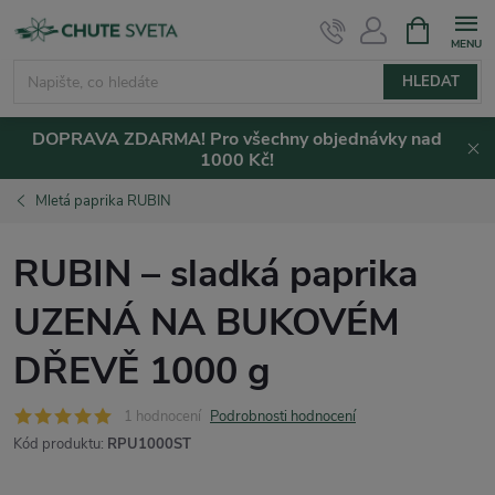
Přejít
NÁKUPNÍ
KOŠÍK
na
obsah
HLEDAT
DOPRAVA ZDARMA! Pro všechny objednávky nad
1000 Kč!
Mletá paprika RUBIN
RUBIN – sladká paprika
UZENÁ NA BUKOVÉM
DŘEVĚ 1000 g
1 hodnocení
Podrobnosti hodnocení
Kód produktu:
RPU1000ST