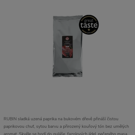
RUBIN sladká uzená paprika na bukovém dřevě přináší čistou
paprikovou chuť, sytou barvu a přirozený kouřový tón bez umělých
aromat. Skvěle se hodí do guláše, fazolových jídel, pečeného masa,