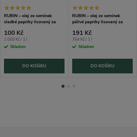
RUBIN – olej ze semínek
RUBIN – olej ze semínek
sladké papriky lisovaný za
pálivé papriky lisovaný za
studena 100 ml
studena 250 ml
100 Kč
191 Kč
Měrná
Měrná
1 000 Kč / 1 l
764 Kč / 1 l
cena:
cena:
Skladom
Skladom
DO KOŠÍKU
DO KOŠÍKU
Z