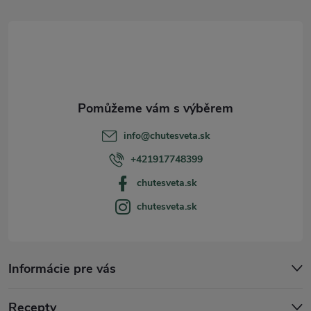
á
p
a
t
info
@
chutesveta.sk
í
+421917748399
chutesveta.sk
chutesveta.sk
Informácie pre vás
Recepty