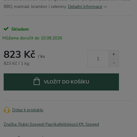
BBQ marinád, brambor i zeleniny.
Detailní informace
Skladom
10.08.2026
823 Kč
/ ks
Měrná
823 Kč / 1 kg
cena:
VLOŽIT DO KOŠÍKU
Dotaz k produktu
Značka:
Rubin Szegedi Paprikafeldolgozó Kft. Szeged