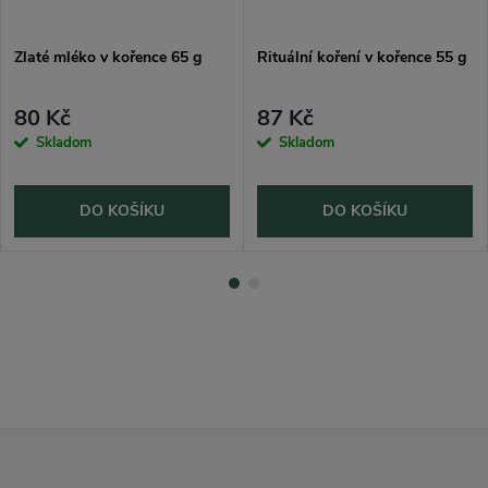
Zlaté mléko v kořence 65 g
Rituální koření v kořence 55 g
80 Kč
87 Kč
Skladom
Skladom
DO KOŠÍKU
DO KOŠÍKU
Z