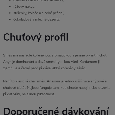
ovesné kaše a snídaňové misky,
rýžový nákyp,
sušenky, koláče a sladké pečení,
čokoládové a mléčné dezerty.
Chuťový profil
Směs má nasládle kořeněnou, aromatickou a jemně pikantní chuť.
Anýz je dominantní a dává směsi typickou vůni. Kardamom ji
zjemňuje a černý pepř přidává lehký kořeněný závěr.
Není to klasická chai směs. Anasoni je jednodušší, více anýzové a
chuťově čistší. Nejlépe funguje tam, kde chcete nápoji nebo dezertu
přidat vůni, ne silnou pikantnost.
Doporučené dávkování