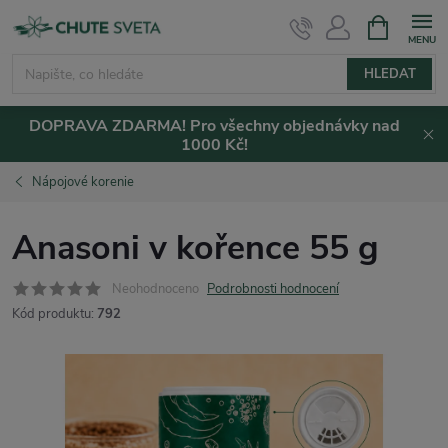
Přejít
NÁKUPNÍ
KOŠÍK
na
obsah
HLEDAT
DOPRAVA ZDARMA! Pro všechny objednávky nad
1000 Kč!
Nápojové korenie
Anasoni v kořence 55 g
Neohodnoceno
Podrobnosti hodnocení
Kód produktu:
792