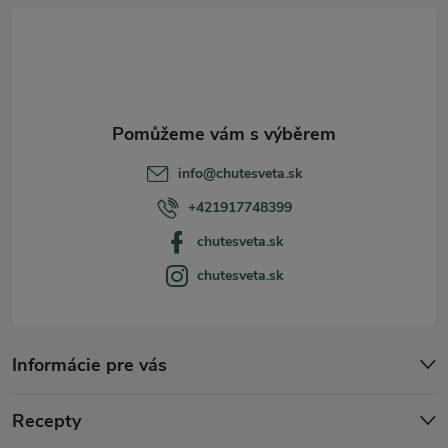
á
p
a
t
info
@
chutesveta.sk
í
+421917748399
chutesveta.sk
chutesveta.sk
Informácie pre vás
Recepty