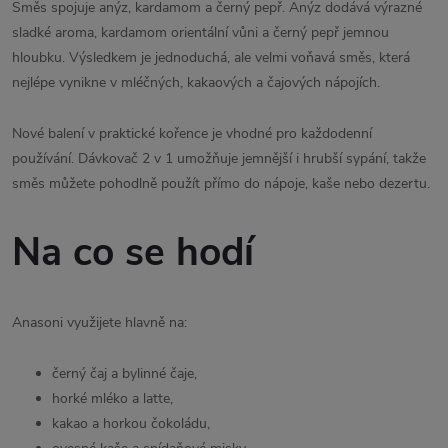
Směs spojuje anýz, kardamom a černý pepř. Anýz dodává výrazné
sladké aroma, kardamom orientální vůni a černý pepř jemnou
hloubku. Výsledkem je jednoduchá, ale velmi voňavá směs, která
nejlépe vynikne v mléčných, kakaových a čajových nápojích.
Nové balení v praktické kořence je vhodné pro každodenní
používání. Dávkovač 2 v 1 umožňuje jemnější i hrubší sypání, takže
směs můžete pohodlně použít přímo do nápoje, kaše nebo dezertu.
Na co se hodí
Anasoni využijete hlavně na:
černý čaj a bylinné čaje,
horké mléko a latte,
kakao a horkou čokoládu,