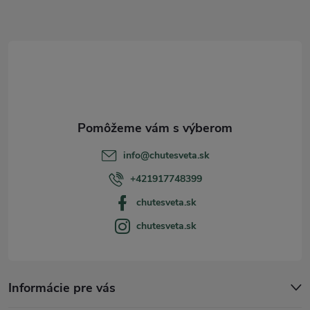
Z
á
p
ä
t
info
@
chutesveta.sk
i
+421917748399
chutesveta.sk
e
chutesveta.sk
Informácie pre vás