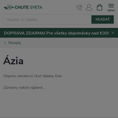
Prejsť
NÁKUPN
KOŠÍK
na
obsah
HĽADAŤ
DOPRAVA ZDARMA! Pre všetky objednávky nad €30!
Recepty
Ázia
Objavte zamatovú chuť ďalekej Ázie
Záznamy neboli nájdené...