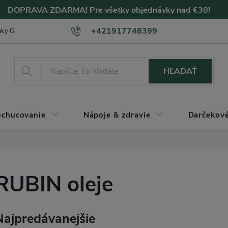
DOPRAVA ZDARMA! Pre všetky objednávky nad €30!
+421917748399
nky GDPR
Hodnotenie SLEVOMAT
Hodnotenie ZLAVOMAT
HĽADAŤ
chucovanie
Nápoje & zdravie
Darčekové
RUBIN oleje
Najpredávanejšie