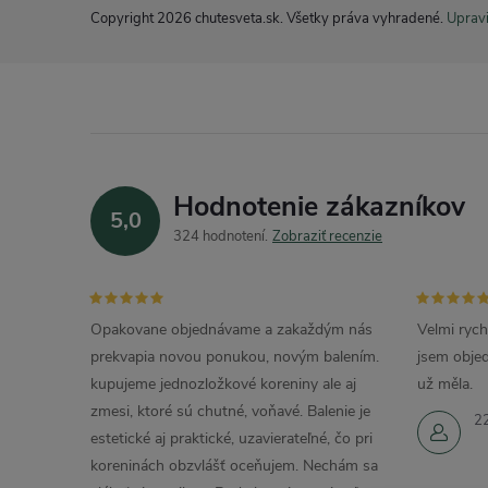
i
Copyright 2026
chutesveta.sk
. Všetky práva vyhradené.
Upravi
Hodnotenie zákazníkov
5,0
324 hodnotení
Zobraziť recenzie
Opakovane objednávame a zakaždým nás
Velmi rych
prekvapia novou ponukou, novým balením.
jsem objed
kupujeme jednozložkové koreniny ale aj
už měla.
zmesi, ktoré sú chutné, voňavé. Balenie je
2
estetické aj praktické, uzavierateľné, čo pri
koreninách obzvlášť oceňujem. Nechám sa