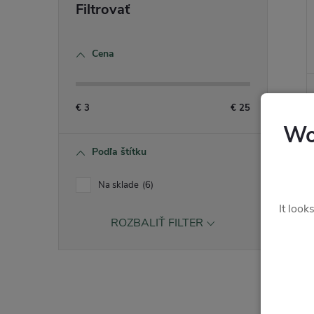
Cena
€
3
€
25
Wo
Podľa štítku
Na sklade
6
It look
ROZBALIŤ FILTER