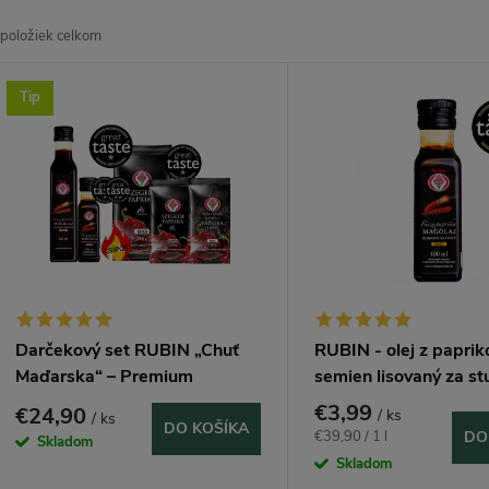
a
položiek celkom
d
V
Tip
e
ý
n
p
e
s
p
p
Darčekový set RUBIN „Chuť
RUBIN - olej z papri
r
Maďarska“ – Premium
semien lisovaný za st
r
sladký 100 ml
€3,99
€24,90
/ ks
/ ks
o
DO KOŠÍKA
Jednotková
€39,90 / 1 l
DO
Skladom
o
cena:
Skladom