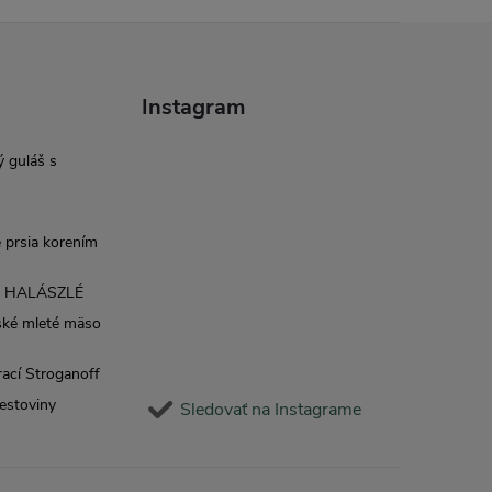
Instagram
 guláš s
 prsia korením
é HALÁSZLÉ
ské mleté mäso
rací Stroganoff
cestoviny
Sledovať na Instagrame