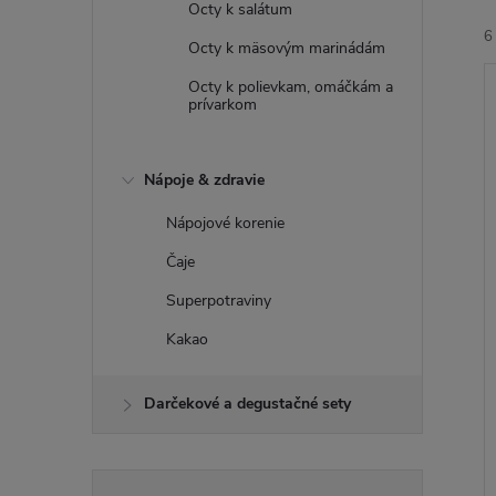
Octy k salátum
6
Octy k mäsovým marinádám
Octy k polievkam, omáčkám a
prívarkom
Nápoje & zdravie
i
Nápojové korenie
i
Čaje
Superpotraviny
Kakao
Darčekové a degustačné sety