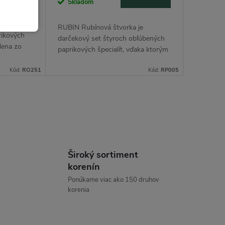
Skladom
RUBIN Rubínová štvorka je
rikových
darčekový set štyroch obľúbených
dena zo
paprikových špecialít, vďaka ktorým
vieš jedlá zafarbiť, prehĺbiť, zaúdiť aj
chemickej
Kód:
RO251
Kód:
RP005
jemne rozohniť. Skvelá voľba pre
bu,
gurmána,...
Široký sortiment
korenín
Ponúkame viac ako 150 druhov
korenia