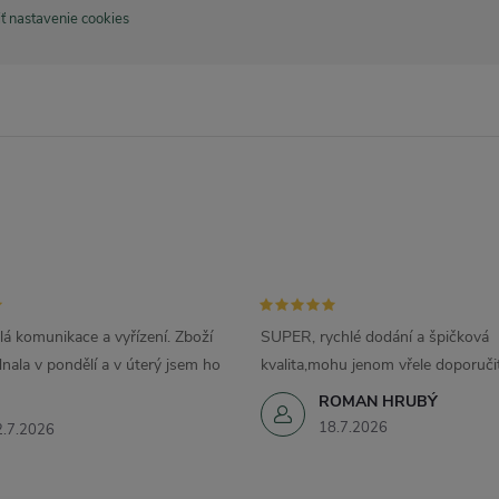
ť nastavenie cookies
s
u
lá komunikace a vyřízení. Zboží
SUPER, rychlé dodání a špičková
nala v pondělí a v úterý jsem ho
kvalita,mohu jenom vřele doporuči
ROMAN HRUBÝ
18.7.2026
2.7.2026