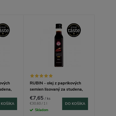
kových
RUBIN - olej z paprikových
udena,
semien lisovaný za studena,
sladký 250 ml
€7,65
/ ks
Jednotková
€30,60 / 1 l
 KOŠÍKA
DO KOŠÍKA
cena:
Skladom