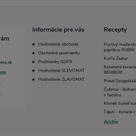
c
e
Informácie pre vás
Recepty
p
Hodnotenie obchodu
Poctivý maďarský
paprikou RUBIN
Obchodné podmienky
Kurča Zaatar
Podmienky GDPR
eta.sk
v
Korenené kuracie
Hodnotenie SLEVOMAT
BERBERE
399
k
Hodnotenie ZLAVOMAT
Pravé Szegedsk
k
y
Čubrica - Bulhar
k
s fazuľou
v
Khmeli Suneli ku
ý
Cajun – kuracie 
Archív
p