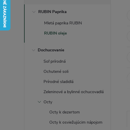
č
RUBIN Paprika
n
Mletá paprika RUBIN
ý
RUBIN oleje
p
Dochucovanie
a
Soľ prírodná
n
Ochutené soli
Prírodné sladidlá
e
Zeleninové a bylinné ochucovadlá
l
Octy
Octy k dezertom
Octy k osviežujúcim nápojom