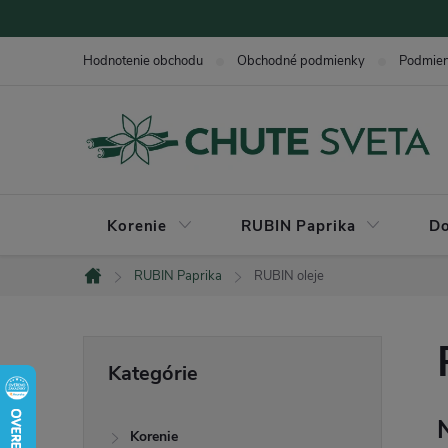
Prejsť
na
Hodnotenie obchodu
Obchodné podmienky
Podmie
obsah
Korenie
RUBIN Paprika
Do
RUBIN Paprika
RUBIN oleje
Domov
B
Preskočiť
Kategórie
kategórie
o
Korenie