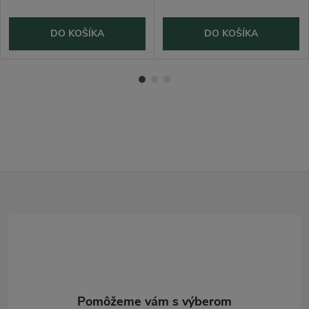
DO KOŠÍKA
DO KOŠÍKA
Z
á
p
ä