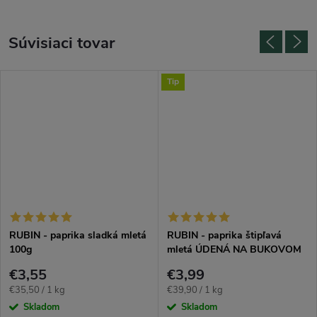
Súvisiaci tovar
Tip
RUBIN - paprika sladká mletá
RUBIN - paprika štipľavá
100g
mletá ÚDENÁ NA BUKOVOM
DREVE 100g
€3,55
€3,99
Jednotková
Jednotková
€35,50 / 1 kg
€39,90 / 1 kg
cena:
cena:
Skladom
Skladom