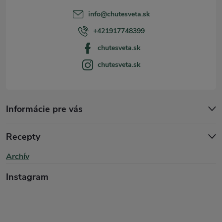
t
info
@
chutesveta.sk
i
+421917748399
chutesveta.sk
e
chutesveta.sk
Informácie pre vás
Recepty
Archív
Instagram