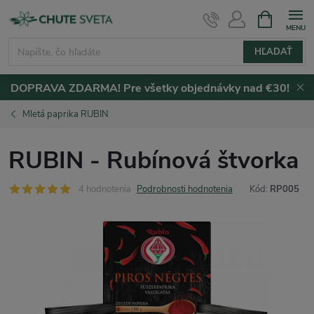
Prejsť
NÁKUPN
KOŠÍK
na
obsah
HĽADAŤ
DOPRAVA ZDARMA! Pre všetky objednávky nad €30!
Mletá paprika RUBIN
RUBIN - Rubínová štvorka
4 hodnotenia
Podrobnosti hodnotenia
Kód:
RP005