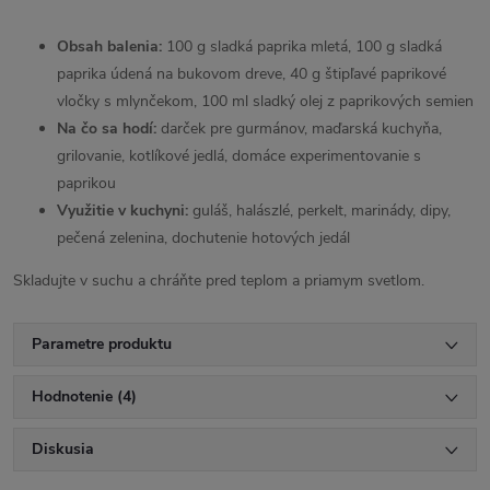
Obsah balenia:
100 g sladká paprika mletá, 100 g sladká
paprika údená na bukovom dreve, 40 g štipľavé paprikové
vločky s mlynčekom, 100 ml sladký olej z paprikových semien
Na čo sa hodí:
darček pre gurmánov, maďarská kuchyňa,
grilovanie, kotlíkové jedlá, domáce experimentovanie s
paprikou
Využitie v kuchyni:
guláš, halászlé, perkelt, marinády, dipy,
pečená zelenina, dochutenie hotových jedál
Skladujte v suchu a chráňte pred teplom a priamym svetlom.
Parametre produktu
Hodnotenie (4)
Diskusia