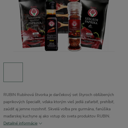
RUBIN Rubínová štvorka je darčekový set štyroch obľúbených
paprikových špecialít, vďaka ktorým vieš jedlá zafarbiť, prehĺbiť,
zaúdiť aj jemne rozohniť. Skvelá voľba pre gurmána, fanúšika
maďarskej kuchyne aj ako vstup do sveta produktov RUBIN.
Detailné informácie