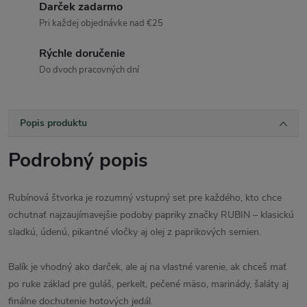
Darček zadarmo
Pri každej objednávke nad €25
Rýchle doručenie
Do dvoch pracovných dní
Popis produktu
Podrobný popis
Rubínová štvorka je rozumný vstupný set pre každého, kto chce
ochutnať najzaujímavejšie podoby papriky značky RUBIN – klasickú
sladkú, údenú, pikantné vločky aj olej z paprikových semien.
Balík je vhodný ako darček, ale aj na vlastné varenie, ak chceš mať
po ruke základ pre guláš, perkelt, pečené mäso, marinády, šaláty aj
finálne dochutenie hotových jedál.