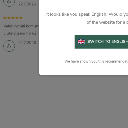
22.7.2026
It looks like you speak English. Would yo
of the website for a 
Velmi rychlá komunikace a vyřízení. Zboží jsem objednala v pondělí a
v úterý jsem ho už měla.
SWITCH TO ENGLIS
22.7.2026
We have shown you this recommendatio