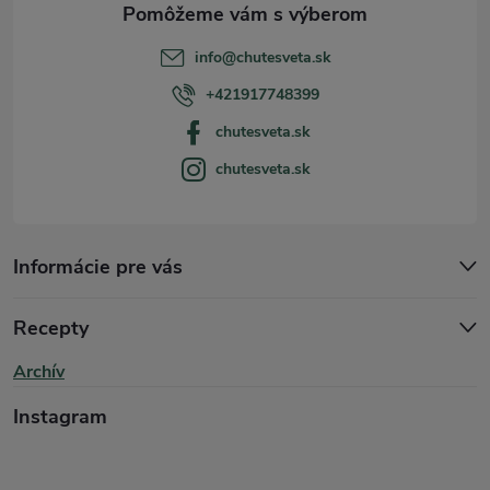
v
t
ý
info
@
chutesveta.sk
p
i
+421917748399
i
chutesveta.sk
e
chutesveta.sk
s
u
Informácie pre vás
Recepty
Archív
Instagram