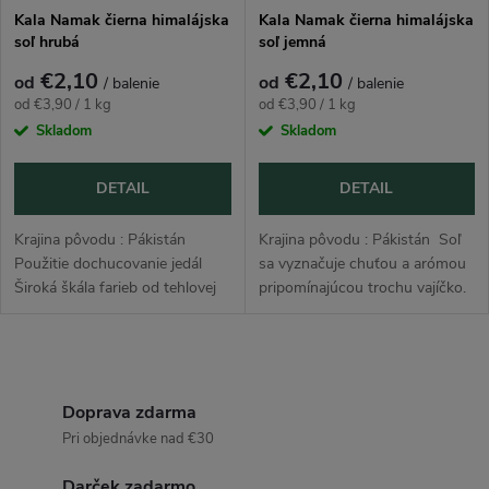
Kala Namak čierna himalájska
Kala Namak čierna himalájska
soľ hrubá
soľ jemná
€2,10
€2,10
od
od
/ balenie
/ balenie
Jednotková
Jednotková
od €3,90 / 1 kg
od €3,90 / 1 kg
cena:
cena:
Skladom
Skladom
DETAIL
DETAIL
Krajina pôvodu : Pákistán
Krajina pôvodu : Pákistán Soľ
Použitie dochucovanie jedál
sa vyznačuje chuťou a arómou
Široká škála farieb od tehlovej
pripomínajúcou trochu vajíčko.
po šedo-čiernu je ovplyvnená
Veľmi dobre sa hodí ako prísada
prítomnosťou špecifických
k tofu či cíceru. Stačí len štipka
minerálov a stopových...
čiernej...
O
v
Doprava zdarma
Pri objednávke nad €30
l
Darček zadarmo