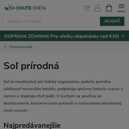
Prejsť
NÁKUPN
KOŠÍK
na
obsah
HĽADAŤ
DOPRAVA ZDARMA! Pre všetky objednávky nad €30!
Dochucovanie
Soľ prírodná
Soľ je nevyhnutná pre ľudský organizmus, pretože pomáha
udržiavať rovnováhu tekutín, podporuje správnu funkciu svalov a
nervov a zlepšuje chuť jedál. V kuchyni sa používa na
dochucovanie, konzervovanie potravín a zvýraznenie prirodzenej
chuti surovín.
Najpredávanejšie