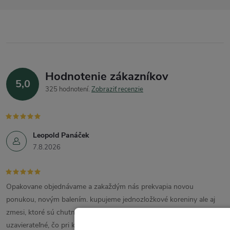
Hodnotenie zákazníkov
5,0
325 hodnotení
Zobraziť recenzie
Leopold Panáček
7.8.2026
Opakovane objednávame a zakaždým nás prekvapia novou
ponukou, novým balením. kupujeme jednozložkové koreniny ale aj
zmesi, ktoré sú chutné, voňavé. Balenie je estetické aj praktické,
uzavierateľné, čo pri koreninách obzvlášť oceňujem. Nechám sa