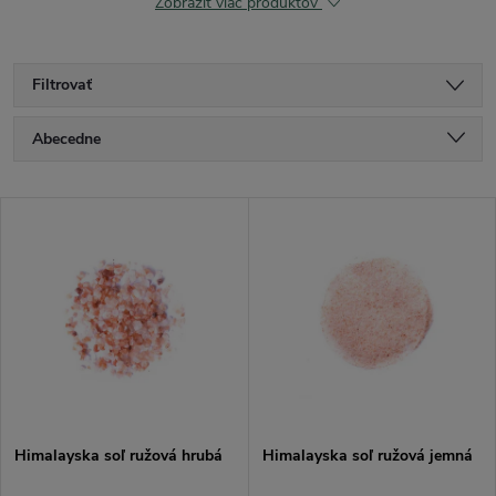
Zobraziť viac produktov
Filtrovať
R
Abecedne
a
Najlacnejšie
V
Najdrahšie
d
ý
Najpredávanejšie
e
p
n
i
i
s
e
Himalayska soľ ružová hrubá
Himalayska soľ ružová jemná