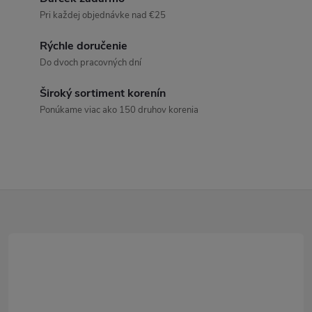
á
Pri každej objednávke nad €25
d
Rýchle doručenie
a
Do dvoch pracovných dní
c
Široký sortiment korenín
Ponúkame viac ako 150 druhov korenia
i
e
p
Z
r
v
á
k
p
y
ä