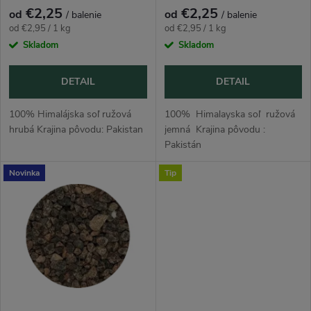
p
p
€2,25
€2,25
od
od
/ balenie
/ balenie
r
Jednotková
Jednotková
od €2,95 / 1 kg
od €2,95 / 1 kg
r
cena:
cena:
Skladom
Skladom
o
o
DETAIL
DETAIL
d
d
100% Himalájska soľ ružová
100% Himalayska soľ ružová
u
hrubá Krajina pôvodu: Pakistan
jemná Krajina pôvodu :
Pakistán
u
k
Novinka
Tip
k
t
t
o
o
v
v