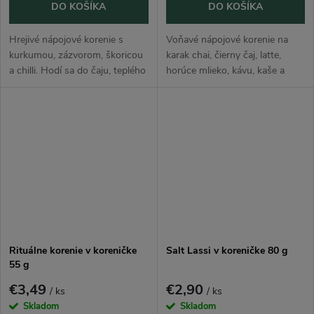
DO KOŠÍKA
DO KOŠÍKA
Hrejivé nápojové korenie s
Voňavé nápojové korenie na
kurkumou, zázvorom, škoricou
karak chai, čierny čaj, latte,
a chilli. Hodí sa do čaju, teplého
horúce mlieko, kávu, kaše a
mlieka, latte, kakaa, ovsených
sladké pečenie. Hrejivá
kaší, kompótov a sladkého
kombinácia škorice, zázvoru,
pečenia. Praktická korenička...
kardamómu a požlte farbiarskej
dodá...
Rituálne korenie v koreničke
Salt Lassi v koreničke 80 g
55 g
€3,49
€2,90
/ ks
/ ks
Skladom
Skladom