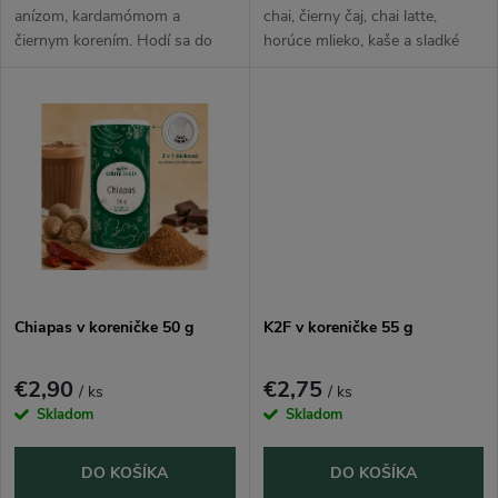
d
d
anízom, kardamómom a
chai, čierny čaj, chai latte,
čiernym korením. Hodí sa do
horúce mlieko, kaše a sladké
u
čaju, horúceho mlieka, kakaa,
dezerty. Hrejivá kombinácia
u
latte, horúcej čokolády, kaší a
škorice, zázvoru, kardamómu,
k
sladkých dezertov. Praktická...
klinčeka a čierneho korenia...
k
t
t
o
o
v
v
Chiapas v koreničke 50 g
K2F v koreničke 55 g
€2,90
€2,75
/ ks
/ ks
Skladom
Skladom
DO KOŠÍKA
DO KOŠÍKA