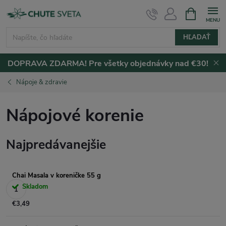
Prejsť
NÁKUPN
KOŠÍK
na
obsah
HĽADAŤ
DOPRAVA ZDARMA! Pre všetky objednávky nad €30!
Nápoje & zdravie
Nápojové korenie
Najpredávanejšie
Chai Masala v koreničke 55 g
Skladom
€3,49