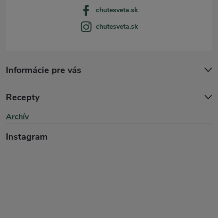
i
chutesveta.sk
e
chutesveta.sk
s
u
Informácie pre vás
Recepty
Archív
Instagram