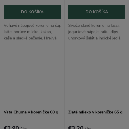
DO KOŠÍKA
DO KOŠÍKA
Voňavé nápojové korenie na čaj,
Svieže slané korenie na lassi,
latte, horúce mlieko, kakao,
jogurtové nápoje, raitu, dipy,
kaše a sladké pečenie. Hrejivá
uhorkový šalát a indické jedlá.
kombinácia škorice, klinčeka,
Kombinácia himalájskej soli,
zázvoru, kardamómu a čierneho
rímskej rasce, čierneho korenia,
korenia dodá nápojom aj...
koriandrových listov...
Vata Churna v koreničke 60 g
Zlaté mlieko v koreničke 65 g
€2,90
€3,20
/ ks
/ ks