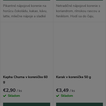
Pikantné nápojové korenie na
Netradičné nápojové korenie s
horúcu čokoládu, kakao, kávu,
koriandrom, rímskou rascou a
latte, mliečne nápoje a sladké
feniklom. Hodí sa do čaju,
dezerty. Spojenie muškátového
teplého mlieka, latte, ovsených
orecha a chilli dodá nápojom
kaší, kompótov a sladkých
hrejivý, jemne ostrý a...
receptov, kde vytvorí jemne...
Kapha Churna v koreničke 60
Karak v koreničke 50 g
g
€2,90
€3,49
/ ks
/ ks
Skladom
Skladom