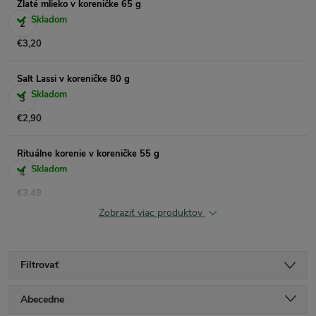
Zlaté mlieko v koreničke 65 g
Skladom
€3,20
Salt Lassi v koreničke 80 g
Skladom
€2,90
Rituálne korenie v koreničke 55 g
Skladom
€3,49
Zobraziť viac produktov
Filtrovať
R
Abecedne