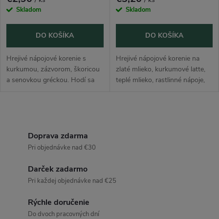
Skladom
Skladom
DO KOŠÍKA
DO KOŠÍKA
Hrejivé nápojové korenie s
Hrejivé nápojové korenie na
kurkumou, zázvorom, škoricou
zlaté mlieko, kurkumové latte,
a senovkou gréckou. Hodí sa
teplé mlieko, rastlinné nápoje,
do čaju, teplého mlieka, latte,
kaše a sladké pečenie.
kaší, kompótov, jablkových
Kombinácia kurkumy,
dezertov a sladkého pečenia....
kardamómu, škorice, čierneho
O
korenia a...
v
Doprava zdarma
Pri objednávke nad €30
l
Darček zadarmo
á
Pri každej objednávke nad €25
d
Rýchle doručenie
a
Do dvoch pracovných dní