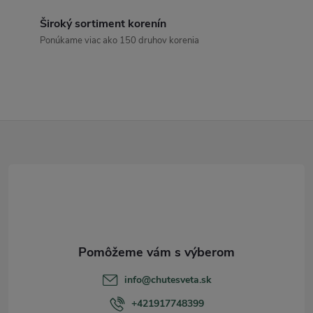
c
Široký sortiment korenín
Ponúkame viac ako 150 druhov korenia
i
e
p
Z
r
v
á
k
p
y
ä
v
t
ý
info
@
chutesveta.sk
p
i
+421917748399