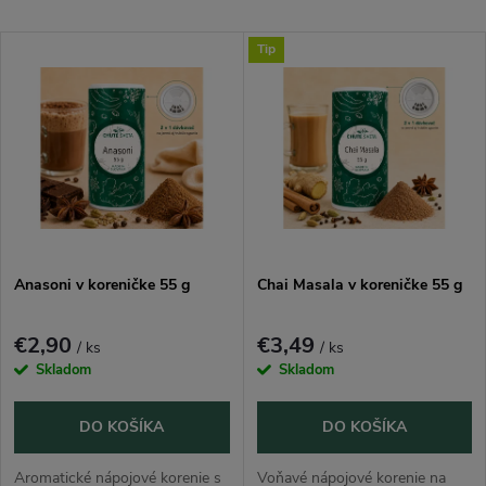
a
Najlacnejšie
V
Tip
Najdrahšie
d
ý
Najpredávanejšie
e
p
n
i
i
s
e
Anasoni v koreničke 55 g
Chai Masala v koreničke 55 g
p
p
€2,90
€3,49
/ ks
/ ks
r
Skladom
Skladom
r
o
DO KOŠÍKA
DO KOŠÍKA
o
Aromatické nápojové korenie s
Voňavé nápojové korenie na