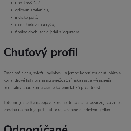
uhorkový šalát,
grilovanú zeleninu,
indické jedlá,
cícer, šošovicu a ryžu,
finálne dochutenie jedál s jogurtom.
Chuťový profil
Zmes má slanú, sviežu, bylinkovú a jemne korenistú chuť. Mäta a
koriandrové listy prinášajú sviežosť, rímska rasca výraznejší
orientálny charakter a čierne korenie ľahkú pikantnosť.
Toto nie je sladké nápojové korenie. Je to slaná, osviežujúca zmes
vhodná najmä k jogurtu, uhorke, zelenine a indickým jedlám.
Odporúčané