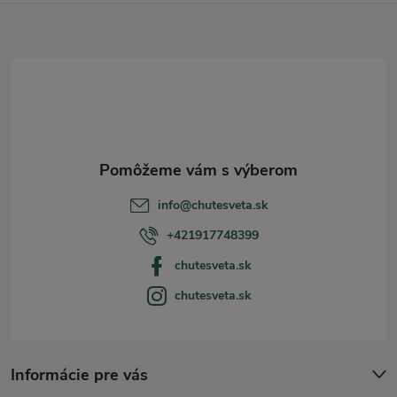
Z
á
p
ä
t
info
@
chutesveta.sk
i
+421917748399
chutesveta.sk
e
chutesveta.sk
Informácie pre vás