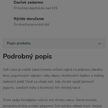
Darček zadarmo
Pri každej objednávke nad €25
Rýchle doručenie
Do dvoch pracovných dní
Popis produktu
Podrobný popis
Salt Lassi je svieže slané korenie určené najmä na prípravu slaného
lassi, jogurtových nápojov, raity, dipov, uhorkových šalátov a indicky
ladených jedál. Hodí sa všade tam, kde chcete spojiť jemnosť
jogurtu, sviežosť mäty a korenistý tón rímskej rasce.
Zmes spája himalájsku ružovú soľ, rímsku rascu, čierne korenie,
koriandrové listy a mätu piepornú. Soľ vytvára základ chuti, rímska