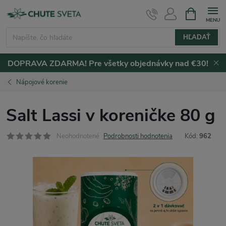
Prejsť
NÁKUPN
KOŠÍK
na
obsah
HĽADAŤ
DOPRAVA ZDARMA! Pre všetky objednávky nad €30!
Nápojové korenie
Salt Lassi v koreničke 80 g
Neohodnotené
Podrobnosti hodnotenia
Kód:
962