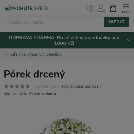
Přejít
NÁKUPNÍ
KOŠÍK
na
obsah
HLEDAT
DOPRAVA ZDARMA! Pro všechny objednávky nad
1000 Kč!
Koření ve výhodných baleních
Pórek drcený
Neohodnoceno
Podrobnosti hodnocení
Kód produktu:
Zvolte variantu