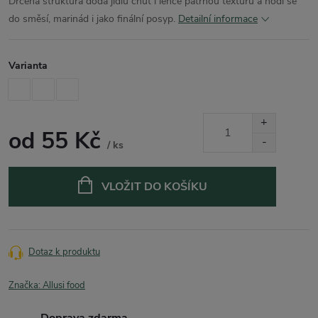
Drcená struktura dodá jídlu chuť i lehce patrnou texturu a hodí se
do směsí, marinád i jako finální posyp.
Detailní informace
Varianta
od
55 Kč
/ ks
Měrná
cena:
VLOŽIT DO KOŠÍKU
Dotaz k produktu
Značka:
Allusi food