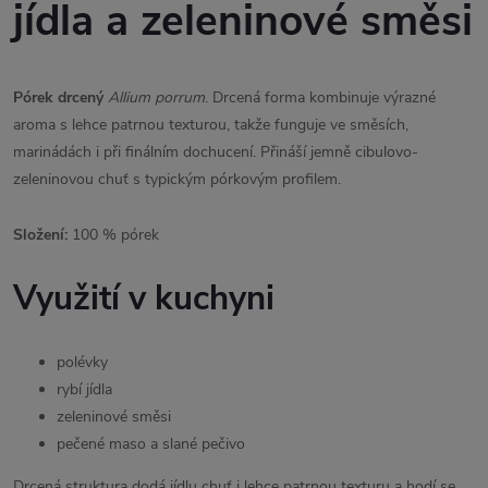
jídla a zeleninové směsi
Pórek drcený
Allium porrum
. Drcená forma kombinuje výrazné
aroma s lehce patrnou texturou, takže funguje ve směsích,
marinádách i při finálním dochucení. Přináší jemně cibulovo-
zeleninovou chuť s typickým pórkovým profilem.
Složení:
100 % pórek
Využití v kuchyni
polévky
rybí jídla
zeleninové směsi
pečené maso a slané pečivo
Drcená struktura dodá jídlu chuť i lehce patrnou texturu a hodí se