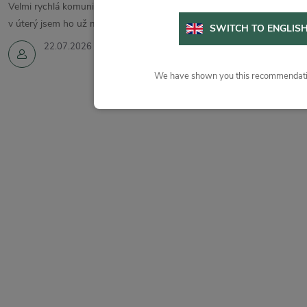
Velmi rychlá komunikace a vyřízení. Zboží jsem objednala v pondělí a
v úterý jsem ho už měla.
SWITCH TO ENGLIS
22.07.2026
We have shown you this recommendatio