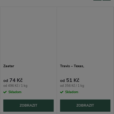
Zaatar
Travis – Texas,
74 Kč
51 Kč
od
od
Měrná
Měrná
od 496 Kč / 1 kg
od 356 Kč / 1 kg
cena:
cena:
Skladom
Skladom
ZOBRAZIT
ZOBRAZIT