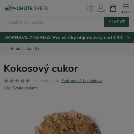
Prejsť
NÁKUPN
KOŠÍK
na
obsah
HĽADAŤ
DOPRAVA ZDARMA! Pre všetky objednávky nad €30!
Prírodné sladidlá
Kokosový cukor
Neohodnotené
Podrobnosti hodnotenia
Kód:
Zvoľte variant