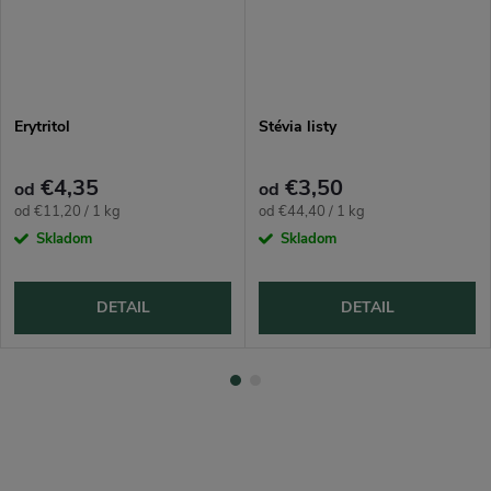
Erytritol
Stévia listy
€4,35
€3,50
od
od
Jednotková
Jednotková
od €11,20 / 1 kg
od €44,40 / 1 kg
cena:
cena:
Skladom
Skladom
DETAIL
DETAIL