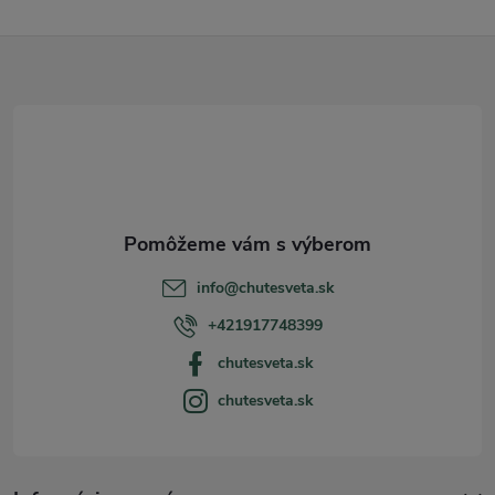
Z
á
p
ä
t
info
@
chutesveta.sk
i
+421917748399
chutesveta.sk
e
chutesveta.sk