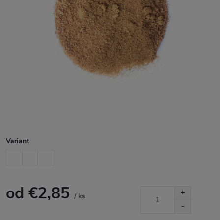
Variant
od
€2,85
/ ks
Jednotková
cena: