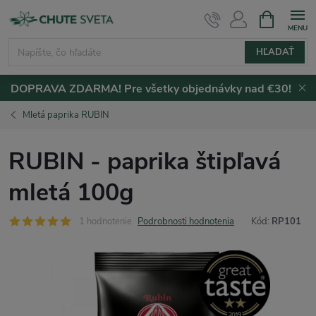
Prejsť
NÁKUPN
KOŠÍK
na
obsah
HĽADAŤ
DOPRAVA ZDARMA! Pre všetky objednávky nad €30!
Mletá paprika RUBIN
RUBIN - paprika štipľavá
mletá 100g
1 hodnotenie
Podrobnosti hodnotenia
Kód:
RP101