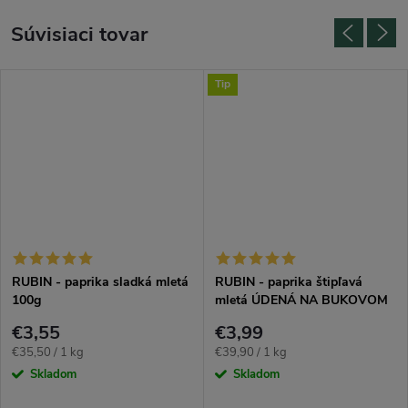
Súvisiaci tovar
Tip
RUBIN - paprika sladká mletá
RUBIN - paprika štipľavá
100g
mletá ÚDENÁ NA BUKOVOM
DREVE 100g
€3,55
€3,99
Jednotková
Jednotková
€35,50 / 1 kg
€39,90 / 1 kg
cena:
cena:
Skladom
Skladom