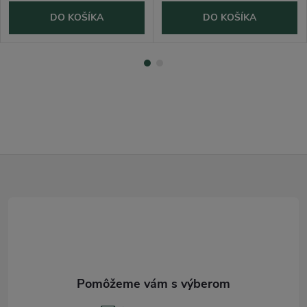
DO KOŠÍKA
DO KOŠÍKA
Z
á
p
ä