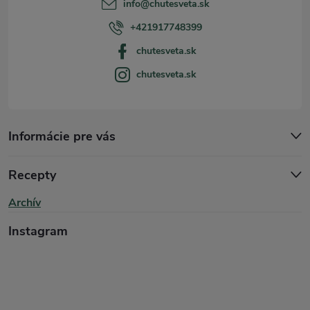
t
info
@
chutesveta.sk
i
+421917748399
chutesveta.sk
e
chutesveta.sk
Informácie pre vás
Recepty
Archív
Instagram