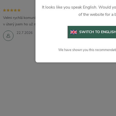
It looks like you speak English. Would yo
of the website for a 
Velmi rychlá komunikace a vyřízení. Zboží jsem objednala v pondělí a
v úterý jsem ho už měla.
SWITCH TO ENGLIS
22.7.2026
We have shown you this recommendatio