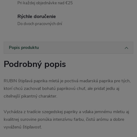
Pri každej objednávke nad €25
Rýchle doručenie
Do dvoch pracovných dní
Popis produktu
Podrobný popis
RUBIN štipľavá paprika mletá je poctivá maďarská paprika pre tých,
ktorí chcú zachovať bohatú paprikovú chuť, ale pridať jedlu aj
citeľnejší pikantný charakter.
Vychádza z tradície szegedskej papriky a vďaka jemnému mletiu aj
kvalitnej surovine ponúka intenzívnu farbu, čistú arómu a dobre
vyváženú štipľavosť.