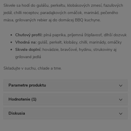
Skvele sa hodí do gulášu, perkeltu, klobásových zmesí, fazuľových
jedál, chilli receptov, paradajkových omáčok, marinád, pečeného
mäsa, grilovaných rebier aj do domácej BBQ kuchyne.
Chuťový profil:
plná paprika, príjemná štipľavosť, dlhší dozvuk
Vhodná na:
guláš, perkelt, klobásy, chilli, marinády, omáčky
Skvele doplní:
hovädzie, bravčové, hydinu, strukoviny aj
grilované jedlá
Skladujte v suchu, chlade a tme.
Parametre produktu
Hodnotenie (1)
Diskusia