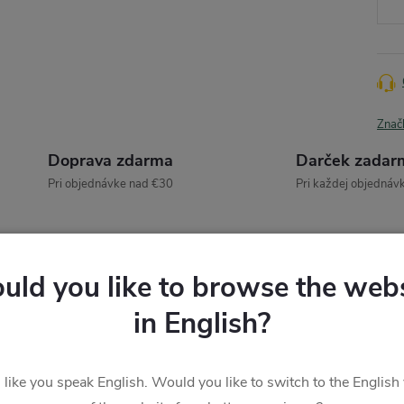
Znač
Doprava zdarma
Darček zadar
Pri objednávke nad €30
Pri každej objednáv
POPIS
HODNOTENIE
uld you like to browse the webs
in English?
Podrobný popis
s like you speak English. Would you like to switch to the English