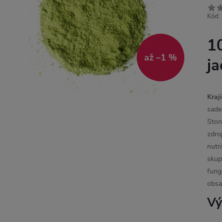
Kód:
1
až –1 %
j
Kraj
sade
Ston
zdro
nutr
skup
fung
obsa
Vý