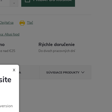
Opýtať sa
Tlač
ka:
Allusi food
mo
Rýchle doručenie
ke nad €25
Do dvoch pracovných dní
x
DISKUSIA
SÚVISIACE PRODUKTY
ite
 version