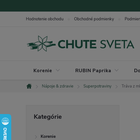
Prejsť
na
Hodnotenie obchodu
Obchodné podmienky
Podmie
obsah
Korenie
RUBIN Paprika
Do
Nápoje & zdravie
Superpotraviny
Tráva z m
Domov
B
Preskočiť
Kategórie
kategórie
o
Korenie