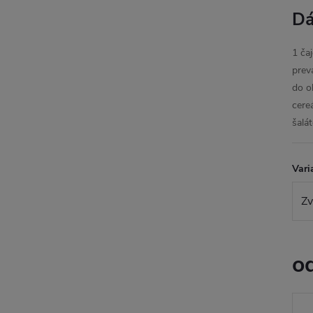
Dá
1 ča
prev
do o
cere
šalát
Vari
o
Jedn
cena