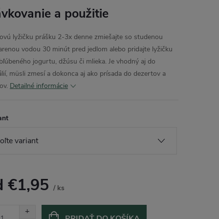
vkovanie a použitie
jovú lyžičku prášku 2-3x denne zmiešajte so studenou
arenou vodou 30 minút pred jedlom alebo pridajte lyžičku
bľúbeného jogurtu, džúsu či mlieka. Je vhodný aj do
álií, müsli zmesí a dokonca aj ako prísada do dezertov a
ov.
Detailné informácie
ant
d
€1,95
/ ks
otková
:
PRIDAŤ DO KOŠÍKA