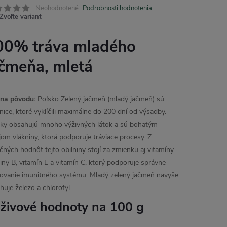
Neohodnotené
Podrobnosti hodnotenia
Zvoľte variant
00% tráva mladého
ačmeňa, mletá
ina pôvodu:
Poľsko
Zelený jačmeň (mladý jačmeň) sú
nice, ktoré vyklíčili maximálne do 200 dní od výsadby.
ky obsahujú mnoho výživných látok a sú bohatým
jom vlákniny, ktorá podporuje tráviace procesy. Z
ičných hodnôt tejto obilniny stojí za zmienku aj vitamíny
iny B, vitamín E a vitamín C, ktorý podporuje správne
ovanie imunitného systému. Mladý zelený jačmeň navyše
huje železo a chlorofyl.
živové hodnoty na 100 g