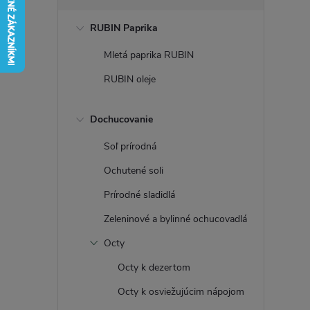
č
RUBIN Paprika
n
Mletá paprika RUBIN
ý
RUBIN oleje
p
Dochucovanie
a
Soľ prírodná
n
Ochutené soli
Prírodné sladidlá
e
Zeleninové a bylinné ochucovadlá
l
Octy
Octy k dezertom
Octy k osviežujúcim nápojom