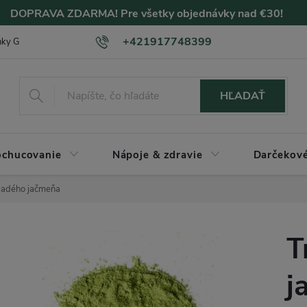
DOPRAVA ZDARMA! Pre všetky objednávky nad €30!
+421917748399
nky GDPR
Hodnotenie SLEVOMAT
Hodnotenie ZLAVOMAT
HĽADAŤ
chucovanie
Nápoje & zdravie
Darčekové
ladého jačmeňa
T
j