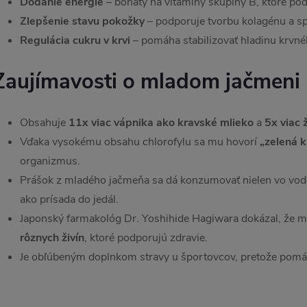
Dodanie energie
– bohatý na vitamíny skupiny B, ktoré po
Zlepšenie stavu pokožky
– podporuje tvorbu kolagénu a sp
Regulácia cukru v krvi
– pomáha stabilizovať hladinu krvnéh
Zaujímavosti o mladom jačmeni
Obsahuje
11x viac vápnika ako kravské mlieko
a
5x viac 
Vďaka vysokému obsahu chlorofylu sa mu hovorí
„zelená k
organizmus.
Prášok z mladého jačmeňa sa dá konzumovať nielen vo vode,
ako prísada do jedál.
Japonský farmakológ Dr. Yoshihide Hagiwara dokázal, že 
rôznych živín
, ktoré podporujú zdravie.
Je obľúbeným doplnkom stravy u športovcov, pretože pomáh