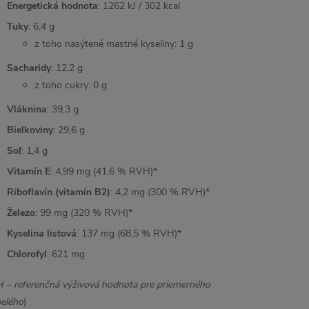
Energetická hodnota
: 1262 kJ / 302 kcal
Tuky
: 6,4 g
z toho nasýtené mastné kyseliny: 1 g
Sacharidy
: 12,2 g
z toho cukry: 0 g
Vláknina
: 39,3 g
Bielkoviny
: 29,6 g
Soľ
: 1,4 g
Vitamín E
: 4,99 mg (41,6 % RVH)*
Riboflavín (vitamín B2)
: 4,2 mg (300 % RVH)*
Železo
: 99 mg (320 % RVH)*
Kyselina listová
: 137 mg (68,5 % RVH)*
Chlorofyl
: 621 mg
 – referenčná výživová hodnota pre priemerného
elého
)