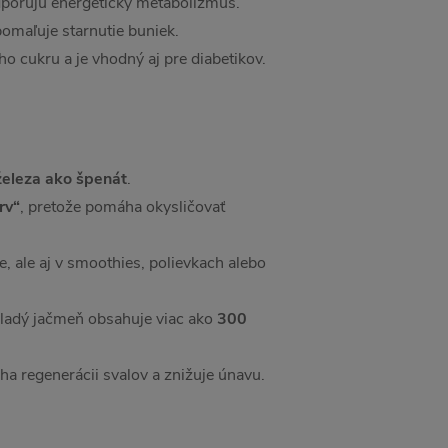
dporujú energetický metabolizmus.
omaľuje starnutie buniek.
o cukru a je vhodný aj pre diabetikov.
železa ako špenát
.
rv“
, pretože pomáha okysličovať
 ale aj v smoothies, polievkach alebo
mladý jačmeň obsahuje viac ako
300
a regenerácii svalov a znižuje únavu.