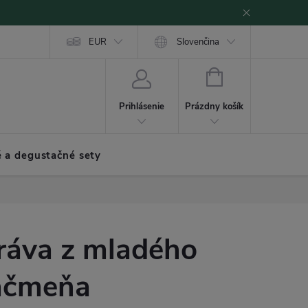
EUR
Slovenčina
NÁKUPNÝ
KOŠÍK
Prázdny košík
Prihlásenie
 a degustačné sety
ráva z mladého
ačmeňa