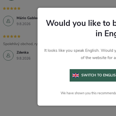
Mário Gablech
Would you like to 
9.8.2026
in En
Spolehlivý obchod, rychlé dodání, skvělé produkty.
It looks like you speak English. Would y
Zdenka
of the website for 
9.8.2026
SWITCH TO ENGLI
We have shown you this recommendat