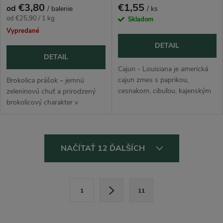
€3,80
€1,55
od
/ balenie
/ ks
Jednotková
od €25,90 / 1 kg
Skladom
cena:
Vypredané
DETAIL
DETAIL
Cajun - Louisiana je americká
cajun zmes s paprikou,
Brokolica prášok – jemnú
cesnakom, cibuľou, kajenským
zeleninovú chuť a prirodzený
korením, rascou, tymianom a
brokolicový charakter v
šalviou. Cajun kuchyňa z
koncentrovanej forme. Využitie
Louisiany je známa robustnou,
nájde napríklad v jedlách ako
korenistou...
krémové polievky, omáčky,
O
smoothie a...
NAČÍTAŤ 12 ĎALŠÍCH
v
l
S
1
11
t
á
r