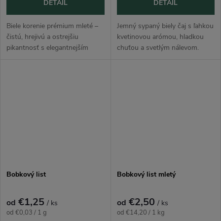
DETAIL
DETAIL
Biele korenie prémium mleté –
Jemný sypaný biely čaj s ľahkou
čistú, hrejivú a ostrejšiu
kvetinovou arómou, hladkou
pikantnosť s elegantnejším
chuťou a svetlým nálevom.
profilom než čierne korenie.
Vhodný pre tých, ktorí hľadajú
Využitie nájde napríklad v
elegantný čaj bez výraznej
jedlách ako svetlé omáčky,
horkosti. 🍵
polievky,...
Bobkový list
Bobkový list mletý
€1,25
€2,50
od
od
/ ks
/ ks
Jednotková
Jednotková
od €0,03 / 1 g
od €14,20 / 1 kg