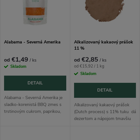
e
p
n
i
i
s
e
Alabama - Severná Amerika
Alkalizovaný kakaový prášok
11 %
p
p
€1,49
€2,85
od
od
/ ks
/ ks
r
Jednotková
od €15,92 / 1 kg
Skladom
r
cena:
Skladom
o
DETAIL
o
DETAIL
d
Alabama - Severná Amerika je
d
sladko-korenistá BBQ zmes s
Alkalizovaný kakaový prášok
trstinovým cukrom, paprikou,
u
(Dutch process) s 11% tuku dá
cibuľou, cesnakom, rascou,
dezertom a nápojom tmavšiu
u
tymianom a kajenským
farbu, jemnejšiu chuť a lepšie sa
k
korením. Americké BBQ rubs
mieša. Ideálny do pečenia,
často stoja na...
krémov, poliev aj na...