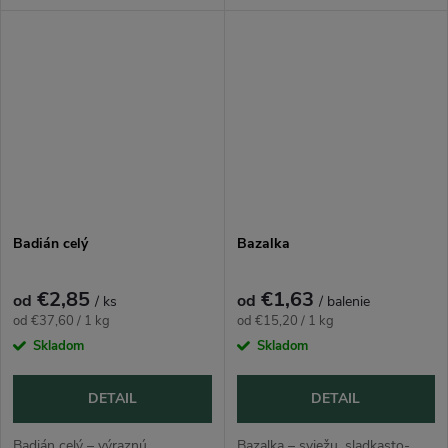
v jedlách ako pečivo, vianočné
pulvis). Je to adaptogénna
koláče, kompóty či čaje a
bylina, ktorá sa často používa
domáce likéry. Celý aníz je...
na zníženie stresu, podporu
energie,...
Badián celý
Bazalka
€2,85
€1,63
od
od
/ ks
/ balenie
Jednotková
Jednotková
od €37,60 / 1 kg
od €15,20 / 1 kg
cena:
cena:
Skladom
Skladom
DETAIL
DETAIL
Badián celý – výraznú
Bazalka – sviežu, sladkasto-