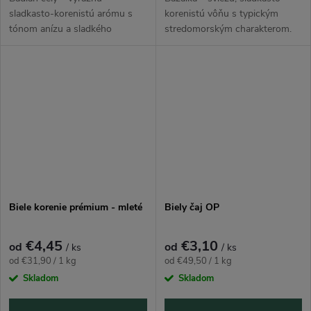
sladkasto-korenistú arómu s
korenistú vôňu s typickým
tónom anízu a sladkého
stredomorským charakterom.
drievka. Využitie nájde napríklad
Využitie nájde napríklad v
v jedlách ako varené víno, punč,
jedlách ako paradajkové
vývary a omáčky či dezerty a
omáčky, pizza, cestoviny či
kompóty....
šaláty a...
Biele korenie prémium - mleté
Biely čaj OP
€4,45
€3,10
od
od
/ ks
/ ks
Jednotková
Jednotková
od €31,90 / 1 kg
od €49,50 / 1 kg
cena:
cena:
Skladom
Skladom