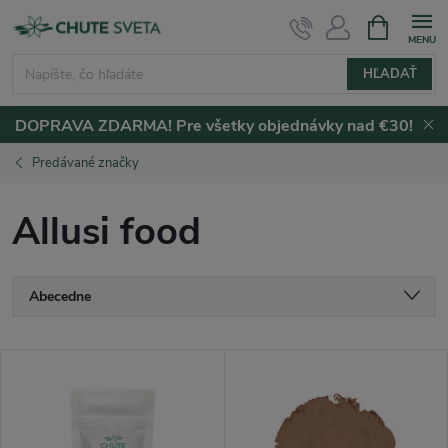
Prejsť
NÁKUPN
KOŠÍK
na
obsah
HĽADAŤ
DOPRAVA ZDARMA! Pre všetky objednávky nad €30!
Predávané značky
Allusi food
R
Abecedne
a
Najlacnejšie
V
Najdrahšie
d
ý
Najpredávanejšie