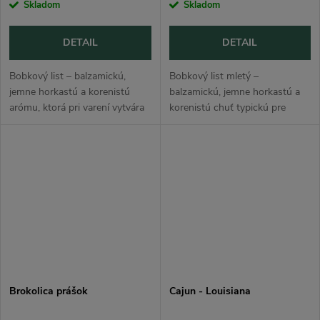
cena:
cena:
Skladom
Skladom
DETAIL
DETAIL
Bobkový list – balzamickú,
Bobkový list mletý –
jemne horkastú a korenistú
balzamickú, jemne horkastú a
arómu, ktorá pri varení vytvára
korenistú chuť typickú pre
hĺbku. Využitie nájde napríklad
bobkový list. Využitie nájde
v jedlách ako vývary, guláše a
napríklad v jedlách ako fašírky a
ragú, paradajkové omáčky či...
mleté mäso, omáčky, marinády
či...
Brokolica prášok
Cajun - Louisiana