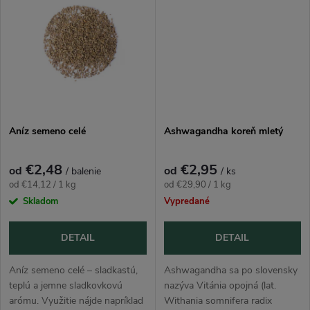
k
t
t
o
o
v
v
Aníz semeno celé
Ashwagandha koreň mletý
€2,48
€2,95
od
od
/ balenie
/ ks
Jednotková
Jednotková
od €14,12 / 1 kg
od €29,90 / 1 kg
cena:
cena:
Skladom
Vypredané
DETAIL
DETAIL
Aníz semeno celé – sladkastú,
Ashwagandha sa po slovensky
teplú a jemne sladkovkovú
nazýva Vitánia opojná (lat.
arómu. Využitie nájde napríklad
Withania somnifera radix