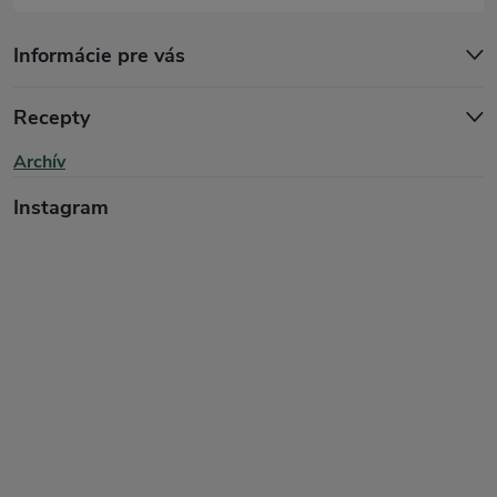
p
Informácie pre vás
i
s
Recepty
u
Archív
Instagram