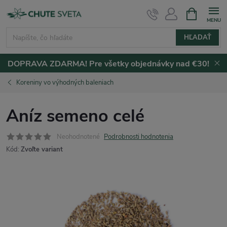
Prejsť
NÁKUPN
KOŠÍK
na
obsah
HĽADAŤ
DOPRAVA ZDARMA! Pre všetky objednávky nad €30!
Koreniny vo výhodných baleniach
Aníz semeno celé
Neohodnotené
Podrobnosti hodnotenia
Kód:
Zvoľte variant