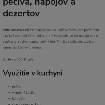
pečiva, nápojov a
dezertov
Aníz semeno celé
Pimpinella anisum
. Aníz semeno celé patrí medzi
klasické aromatické koreniny, ktoré vedia jedlu alebo nápoju dodať
sladkastý a veľmi rozpoznateľný tón. Prináša sladkastú, teplú a
jemne sladkovkovú arómu.
Zloženie:
100 % aníz
Využitie v kuchyni
pečivo
vianočné koláče
kompóty
čaje a domáce likéry