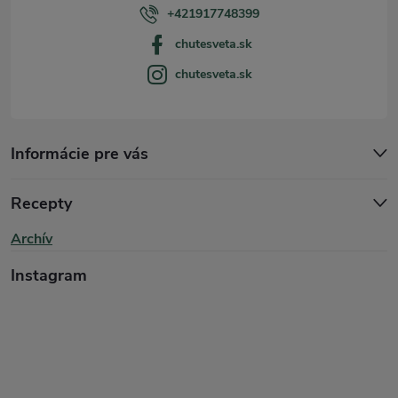
i
+421917748399
chutesveta.sk
e
chutesveta.sk
Informácie pre vás
Recepty
Archív
Instagram