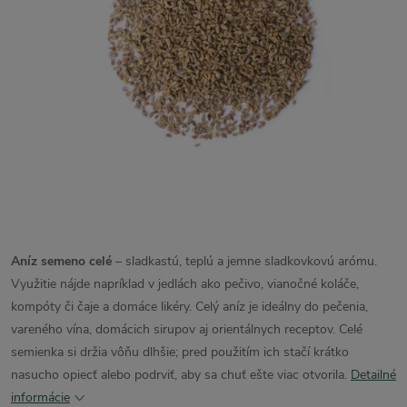
Aníz semeno celé
– sladkastú, teplú a jemne sladkovkovú arómu.
Využitie nájde napríklad v jedlách ako pečivo, vianočné koláče,
kompóty či čaje a domáce likéry. Celý aníz je ideálny do pečenia,
vareného vína, domácich sirupov aj orientálnych receptov. Celé
semienka si držia vôňu dlhšie; pred použitím ich stačí krátko
nasucho opiecť alebo podrviť, aby sa chuť ešte viac otvorila.
Detailné
informácie