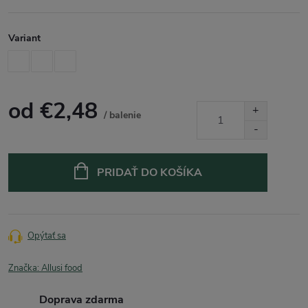
Variant
od
€2,48
/ balenie
Jednotková
cena:
PRIDAŤ DO KOŠÍKA
Opýtať sa
Značka:
Allusi food
Doprava zdarma