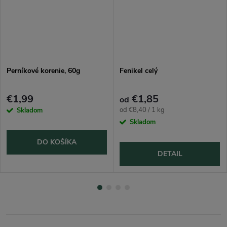
Perníkové korenie, 60g
Fenikel celý
€1,99
€1,85
od
Jednotková
od €8,40 / 1 kg
Skladom
cena:
Skladom
DO KOŠÍKA
DETAIL