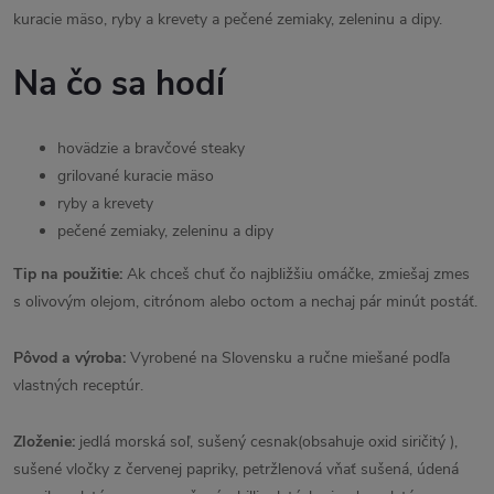
kuracie mäso, ryby a krevety a pečené zemiaky, zeleninu a dipy.
Na čo sa hodí
hovädzie a bravčové steaky
grilované kuracie mäso
ryby a krevety
pečené zemiaky, zeleninu a dipy
Tip na použitie:
Ak chceš chuť čo najbližšiu omáčke, zmiešaj zmes
s olivovým olejom, citrónom alebo octom a nechaj pár minút postáť.
Pôvod a výroba:
Vyrobené na Slovensku a ručne miešané podľa
vlastných receptúr.
Zloženie:
jedlá morská soľ, sušený cesnak(obsahuje oxid siričitý ),
sušené vločky z červenej papriky, petržlenová vňať sušená, údená