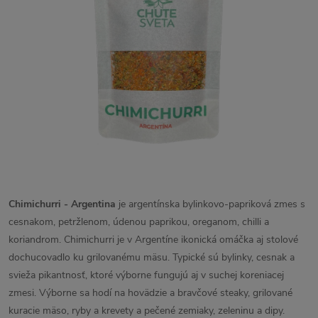
Chimichurri - Argentina
je argentínska bylinkovo-papriková zmes s
cesnakom, petržlenom, údenou paprikou, oreganom, chilli a
koriandrom. Chimichurri je v Argentíne ikonická omáčka aj stolové
dochucovadlo ku grilovanému mäsu. Typické sú bylinky, cesnak a
svieža pikantnosť, ktoré výborne fungujú aj v suchej koreniacej
zmesi. Výborne sa hodí na hovädzie a bravčové steaky, grilované
kuracie mäso, ryby a krevety a pečené zemiaky, zeleninu a dipy.