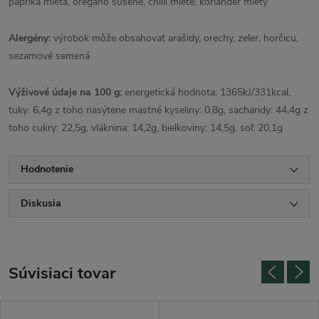
paprika mletá, oregano sušené, chilli mleté, koriander mletý
Alergény:
výrobok môže obsahovať arašidy, orechy, zeler, horčicu,
sezamové semená
Výživové údaje na 100 g:
energetická hodnota: 1365kJ/331kcal,
tuky: 6,4g z toho nasýtene mastné kyseliny: 0,8g, sacharidy: 44,4g z
toho cukry: 22,5g, vláknina: 14,2g, bielkoviny: 14,5g, soľ: 20,1g
Hodnotenie
Diskusia
Súvisiaci tovar