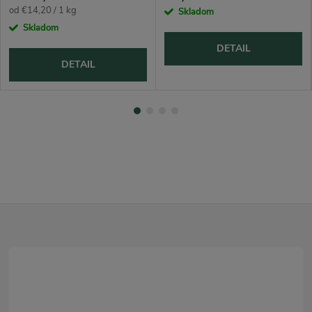
Jednotková
od €14,20 / 1 kg
Skladom
cena:
Skladom
DETAIL
DETAIL
Z
á
p