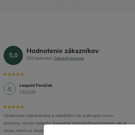
Hodnotenie zákazníkov
5,0
325 hodnotení
Zobraziť recenzie
Leopold Panáček
7.8.2026
Opakovane objednávame a zakaždým nás prekvapia novou
ponukou, novým balením. kupujeme jednozložkové koreniny ale aj
zmesi, ktoré sú chutné, voňavé. Balenie je estetické aj praktické,