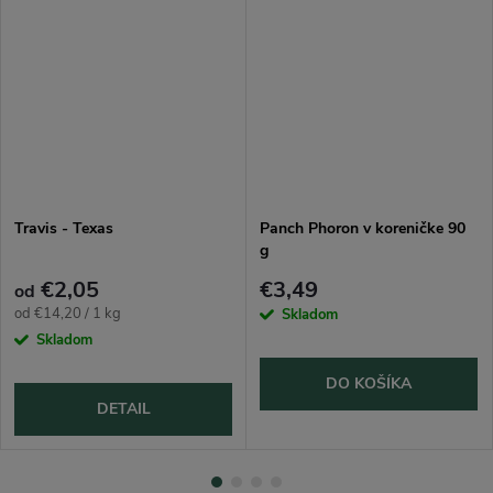
Travis - Texas
Panch Phoron v koreničke 90
g
€2,05
€3,49
od
Jednotková
od €14,20 / 1 kg
Skladom
cena:
Skladom
DO KOŠÍKA
DETAIL