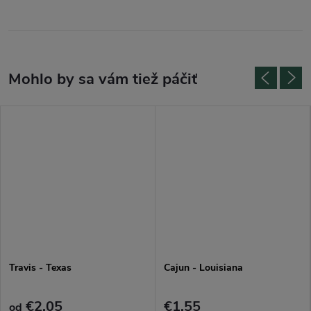
Travis - Texas
Cajun - Louisiana
€2,05
€1,55
od