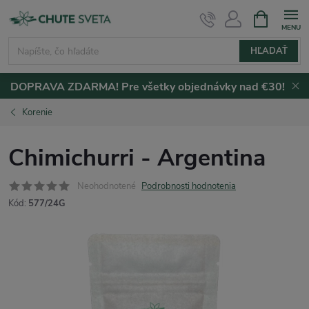
Prejsť
NÁKUPN
KOŠÍK
na
obsah
HĽADAŤ
DOPRAVA ZDARMA! Pre všetky objednávky nad €30!
Korenie
Chimichurri - Argentina
Neohodnotené
Podrobnosti hodnotenia
Kód:
577/24G