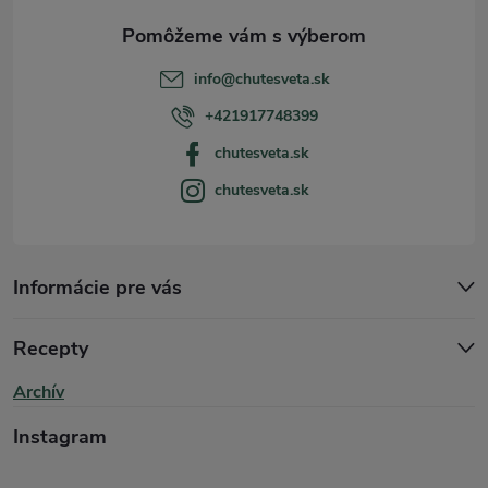
ä
t
info
@
chutesveta.sk
i
+421917748399
chutesveta.sk
e
chutesveta.sk
Informácie pre vás
Recepty
Archív
Instagram