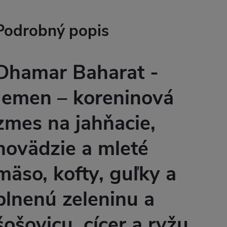
Podrobný popis
Dhamar Baharat -
Jemen – koreninová
zmes na jahňacie,
hovädzie a mleté
mäso, kofty, guľky a
plnenú zeleninu a
šošovicu, cícer a ryžu