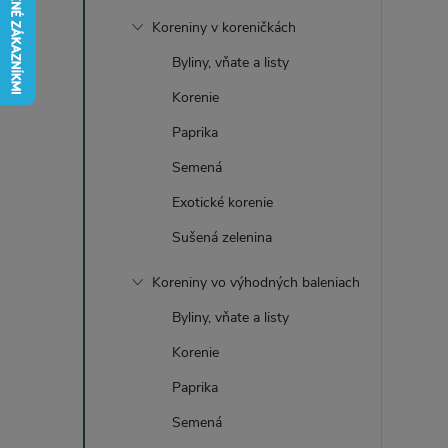
č
Koreniny v koreničkách
n
Byliny, vňate a listy
ý
Korenie
Paprika
p
Semená
a
Exotické korenie
Sušená zelenina
n
Koreniny vo výhodných baleniach
e
Byliny, vňate a listy
l
Korenie
Paprika
Semená