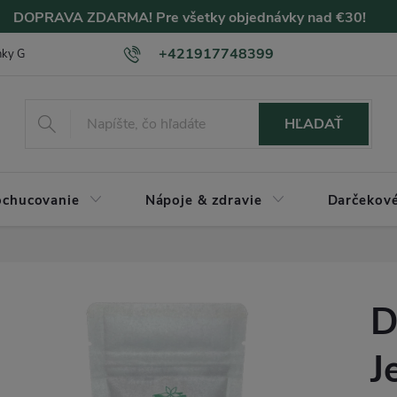
DOPRAVA ZDARMA! Pre všetky objednávky nad €30!
+421917748399
nky GDPR
Hodnotenie SLEVOMAT
Hodnotenie ZLAVOMAT
HĽADAŤ
chucovanie
Nápoje & zdravie
Darčekové
D
J