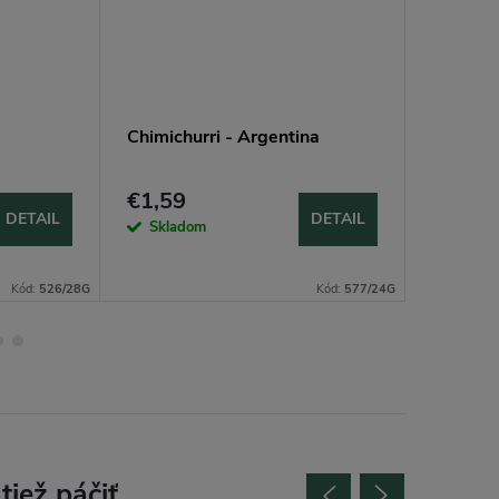
Chimichurri - Argentina
Khmeli s
Gruzíns
€1,59
€1,79
DETAIL
DETAIL
Skladom
Sklad
Kód:
526/28G
Kód:
577/24G