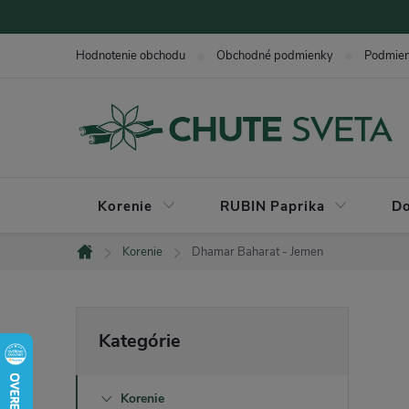
Prejsť
na
Hodnotenie obchodu
Obchodné podmienky
Podmie
obsah
Korenie
RUBIN Paprika
Do
Korenie
Dhamar Baharat - Jemen
Domov
B
Preskočiť
Kategórie
kategórie
o
Korenie