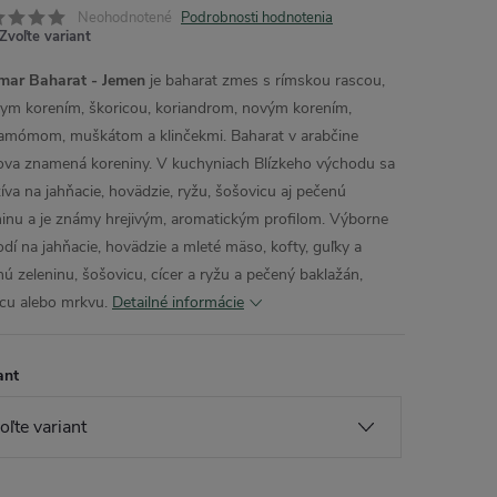
Neohodnotené
Podrobnosti hodnotenia
Zvoľte variant
ar Baharat - Jemen
je baharat zmes s rímskou rascou,
nym korením, škoricou, koriandrom, novým korením,
amómom, muškátom a klinčekmi. Baharat v arabčine
ova znamená koreniny. V kuchyniach Blízkeho východu sa
íva na jahňacie, hovädzie, ryžu, šošovicu aj pečenú
ninu a je známy hrejivým, aromatickým profilom. Výborne
odí na jahňacie, hovädzie a mleté mäso, kofty, guľky a
nú zeleninu, šošovicu, cícer a ryžu a pečený baklažán,
icu alebo mrkvu.
Detailné informácie
ant