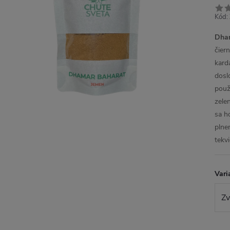
Kód:
Dham
čier
kard
dosl
použ
zele
sa h
plne
tekv
Vari