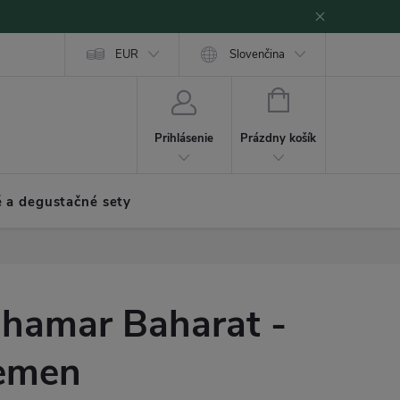
EUR
Slovenčina
NÁKUPNÝ
KOŠÍK
Prázdny košík
Prihlásenie
 a degustačné sety
hamar Baharat -
emen