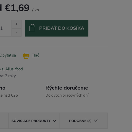
d
€1,69
/ ks
otková
:
PRIDAŤ DO KOŠÍKA
Opýtať sa
Tlač
ka:
Allusi food
ka
:
2 roky
mo
Rýchle doručenie
ke nad €25
Do dvoch pracovných dní
SÚVISIACE PRODUKTY
PODOBNÉ (8)