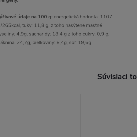
lergény:
ýživové údaje na 100 g:
energetická hodnota: 1107
J/265kcal, tuky: 11,8 g, z toho nasýtene mastné
yseliny: 4,9g, sacharidy: 18,4 g z toho cukry: 0,9 g,
láknina: 24,7g, bielkoviny: 8,4g, soľ: 19,6g
Súvisiaci t