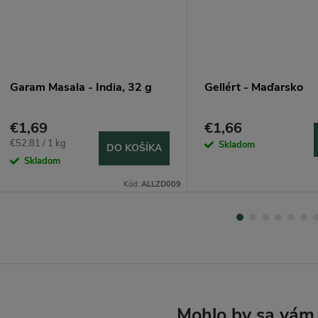
Garam Masala - India, 32 g
Gellért - Maďarsko
€1,69
€1,66
Jednotková
€52,81 / 1 kg
Skladom
DO KOŠÍKA
cena:
Skladom
Kód:
ALLZD009