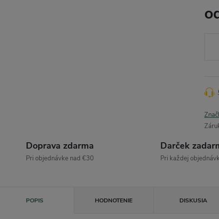
o
Jedn
cena
Znač
Záru
Doprava zdarma
Darček zadar
Pri objednávke nad €30
Pri každej objednáv
POPIS
HODNOTENIE
DISKUSIA