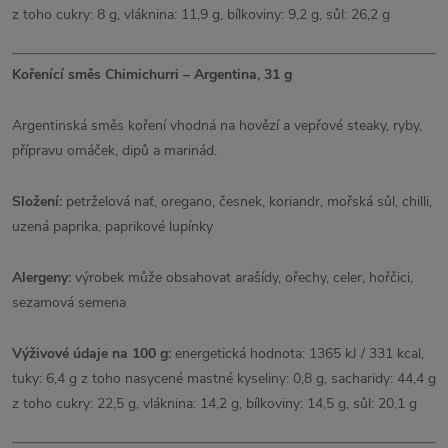
z toho cukry: 8 g, vláknina: 11,9 g, bílkoviny: 9,2 g, sůl: 26,2 g
Kořenící směs Chimichurri – Argentina, 31 g
Argentinská směs koření vhodná na hovězí a vepřové steaky, ryby,
přípravu omáček, dipů a marinád.
Složení:
petrželová nať, oregano, česnek, koriandr, mořská sůl, chilli,
uzená paprika, paprikové lupínky
Alergeny:
výrobek může obsahovat arašídy, ořechy, celer, hořčici,
sezamová semena
Výživové údaje na 100 g:
energetická hodnota: 1365 kJ / 331 kcal,
tuky: 6,4 g z toho nasycené mastné kyseliny: 0,8 g, sacharidy: 44,4 g
z toho cukry: 22,5 g, vláknina: 14,2 g, bílkoviny: 14,5 g, sůl: 20,1 g