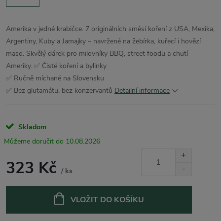
Amerika v jedné krabičce. 7 originálních směsí koření z USA, Mexika,
Argentiny, Kuby a Jamajky – navržené na žebírka, kuřecí i hovězí
maso. Skvělý dárek pro milovníky BBQ, street foodu a chutí
Ameriky.
✅ Čisté koření a bylinky
✅ Ručně míchané na Slovensku
✅ Bez glutamátu, bez konzervantů
Detailní informace
Skladom
10.08.2026
323 Kč
/ ks
Měrná
cena:
VLOŽIT DO KOŠÍKU