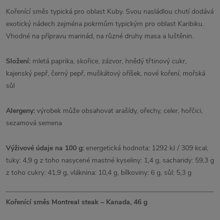
Kořenící směs typická pro oblast Kuby. Svou nasládlou chutí dodává
exotický nádech zejména pokrmům typickým pro oblast Karibiku.
Vhodné na přípravu marinád, na různé druhy masa a luštěnin.
Složení:
mletá paprika, skořice, zázvor, hnědý třtinový cukr,
kajenský pepř, černý pepř, muškátový oříšek, nové koření, mořská
sůl
Alergeny:
výrobek může obsahovat arašídy, ořechy, celer, hořčici,
sezamová semena
Výživové údaje na 100 g:
energetická hodnota: 1292 kJ / 309 kcal,
tuky: 4,9 g z toho nasycené mastné kyseliny: 1,4 g, sacharidy: 59,3 g
z toho cukry: 41,9 g, vláknina: 10,4 g, bílkoviny: 6 g, sůl: 5,3 g
Kořenící směs Montreal steak – Kanada, 46 g