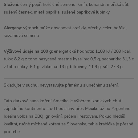
Složení:
černý pepř, hořčičné semeno, kmín, koriandr, mořská sůl,
sušený česnek, mletá paprika, sušené paprikové lupínky
Alergeny:
výrobek může obsahovat arašídy, ořechy, celer, hořčici,
sezamová semena
Výživové údaje na 100 g:
energetická hodnota: 1189 kJ / 289 kcal,
tuky: 8,2 g z toho nasycené mastné kyseliny: 0,5 g, sacharidy: 31,3 g
z toho cukry: 6,1 g, vláknina: 13 g, bílkoviny: 11,9 g, sůl: 27,3 g
Skladujte v suchu, nevystavujte přímému slunečnímu záření.
Tato dárková sada koření Amerika je výběrem ikonických chutí
západního kontinentu – od Louisiany přes Mexiko až po Argentinu.
Ideální volba na BBQ, grilování, pečení i restování. Pokud hledáš
kvalitní, ručně míchané koření ze Slovenska, tahle krabička je přesně
pro tebe.