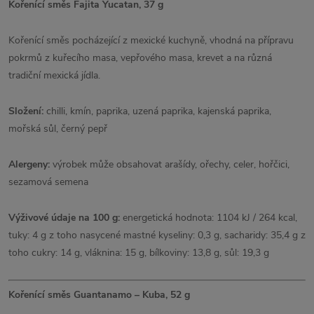
Kořenící směs Fajita Yucatan, 37 g
Kořenící směs pocházející z mexické kuchyně, vhodná na přípravu
pokrmů z kuřecího masa, vepřového masa, krevet a na různá
tradiční mexická jídla.
Složení:
chilli, kmín, paprika, uzená paprika, kajenská paprika,
mořská sůl, černý pepř
Alergeny:
výrobek může obsahovat arašídy, ořechy, celer, hořčici,
sezamová semena
Výživové údaje na 100 g:
energetická hodnota: 1104 kJ / 264 kcal,
tuky: 4 g z toho nasycené mastné kyseliny: 0,3 g, sacharidy: 35,4 g z
toho cukry: 14 g, vláknina: 15 g, bílkoviny: 13,8 g, sůl: 19,3 g
Kořenící směs Guantanamo – Kuba, 52 g