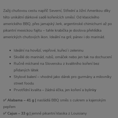
Zažij chuťovou cestu napříč Severní, Střední a Jižní Amerikou díky
této unikátní dárkové sadě kořenících směsí. Od klasického
amerického BBQ, přes jamajský Jerk, argentinské chimichurri až po
pikantní mexickou fajitu – tahle krabička je doslova přehlídka
amerických chuťových ikon. Ideální na gril, pánev i do marinád.
Ideální na hovězí, vepřové, kuřecí i zeleninu
Skvělé do marinád, rubů, omáček nebo jen tak na dochucení
Ručně míchané na Slovensku z kvalitního koření bez
přidaných látek
Stylové balení – vhodné jako dárek pro gurmány a milovníky
street foodu
Prvotřídní kvalita – žádná éčka, jen koření a bylink
y
✅ Alabama – 41 g |
nasládlá BBQ směs s cukrem a kajenským
pepřem
✅ Cajun – 33 g |
jemně pikantní klasika z Louisiany