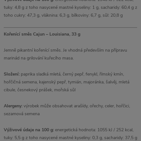
tuky: 4,8 g z toho nasycené mastné kyseliny: 1 g, sacharidy: 60,4 g z
toho cukry: 47,3 g, vláknina: 6,3 g, bílkoviny: 6,7 g, sůl: 20,8 g
Kořenící směs Cajun – Louisiana, 33 g
Jemně pikantní kořenící směs. Je vhodná především na přípravu
marinád na grilování kuřecího masa.
Složení:
paprika sladká mletá, černý pepř, fenykl, římský kmín,
hořčičná semena, kajenský pepř, tymián, majoránka, šalvěj, mletá
cibule, česnekový prášek, mořská sůl
Alergeny:
výrobek může obsahovat arašídy, ořechy, celer, hořčici,
sezamová semena
Výživové údaje na 100 g:
energetická hodnota: 1055 kJ / 252 kcal,
tuky: 5,5 g z toho nasycené mastné kyseliny: 0,3 g, sacharidy: 37,5 g