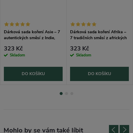
Dárková sada koření Asie – 7
Dárková sada koření Afrika –
autentických směsí z Indie,
7 tradičních směsí z afrických
Vietnamu a Japonska
trhů
323 Kč
323 Kč
Skladom
Skladom
DO KOŠÍKU
DO KOŠÍKU