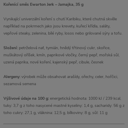
Kořenící směs Ewarton Jerk – Jamajka, 35 g
Vynikající univerzální koření s chutí Karibiku, které chutná skvěle
například na pokrmech jako jsou krevety, kuřecí křídla, saláty,
vepřové steaky, zelenina, bílé ryby, losos nebo grilované sýry a tofu.
Složení:
petrželová nať, tymián, hnědý třtinový cukr, skořice,
muškátový oříšek, kmín, paprikové vločky, černý pepř, mořská sůl,
uzená paprika, nové koření, kajenský pepř, cibule, česnek
Alergeny:
výrobek může obsahovat arašídy, ořechy, celer, hořčici,
sezamová semena
Výživové údaje na 100 g:
energetická hodnota: 1000 kJ / 239 kcal,
tuky: 3,7 g z toho nasycené mastné kyseliny: 1,4 g, sacharidy: 56 g z
toho cukry: 27,1 g, vláknina: 12,5 g, bílkoviny: 8 g, sůl: 11 g