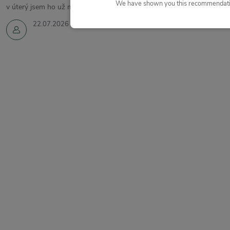
We have shown you this recommendatio
v úterý jsem ho už měla.
22.07.2026