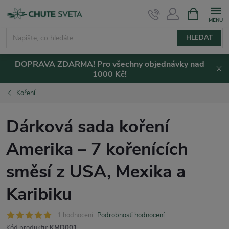
Přejít
NÁKUPNÍ
KOŠÍK
na
obsah
HLEDAT
DOPRAVA ZDARMA! Pro všechny objednávky nad
1000 Kč!
Koření
Dárková sada koření
Amerika – 7 kořenících
směsí z USA, Mexika a
Karibiku
1 hodnocení
Podrobnosti hodnocení
Kód produktu:
KMD001