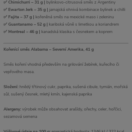
✅ Chimichurri – 31 g |
bylinkovo-citrusová směs z Argentiny
✅ Ewarton Jerk – 35 g |
jamajská ohnivá kombinace bylinek a chilli
✅ Fajita – 37 g |
kořeněná směs na mexické maso i zeleninu
✅ Guantanamo – 52 g |
karibská vůně s limetkou a koriandrem
✅ Montreal – 46 g |
kanadská klasika s česnekem a koprem
Kořenící směs Alabama – Severní Amerika, 41 g
Směs koření vhodná především na grilování žebírek, kuřecího či
vepřového masa.
Složení:
hnědý třtinový cukr, paprika, sušená cibule, tymián, mořská
sůl, sušený česnek, mletý kmín, kajenská paprika
Alergeny:
výrobek může obsahovat arašídy, ořechy, celer, hořčici,
sezamová semena
Výživové údaje na 100 g:
energetická hodnota: 1346 kJ / 322 kcal,