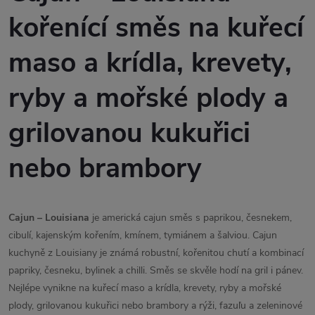
kořenící směs na kuřecí
maso a krídla, krevety,
ryby a mořské plody a
grilovanou kukuřici
nebo brambory
Cajun – Louisiana
je americká cajun směs s paprikou, česnekem,
cibulí, kajenským kořením, kmínem, tymiánem a šalviou. Cajun
kuchyně z Louisiany je známá robustní, kořenitou chutí a kombinací
papriky, česneku, bylinek a chilli. Směs se skvěle hodí na gril i pánev.
Nejlépe vynikne na kuřecí maso a krídla, krevety, ryby a mořské
plody, grilovanou kukuřici nebo brambory a rýži, fazuľu a zeleninové