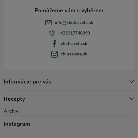
a
t
info
@
chutesveta.sk
í
+421917748399
chutesveta.sk
chutesveta.sk
Informácie pre vás
Recepty
Archiv
Instagram