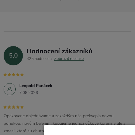
Hodnocení zákazníků
5,0
325 hodnocení
Zobrazit recenze
Leopold Panáček
7.08.2026
Opakovane objednávame a zakaždým nás prekvapia novou
ponukou, novým balením. kupujeme jednozložkové koreniny ale aj
zmesi, ktoré sú chutné, voňavé. Balenie je estetické aj praktické,