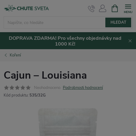
Přejít
NÁKUPNÍ
KOŠÍK
na
obsah
HLEDAT
DOPRAVA ZDARMA! Pro všechny objednávky nad
1000 Kč!
Koření
Cajun – Louisiana
Neohodnoceno
Podrobnosti hodnocení
Kód produktu:
535/32G