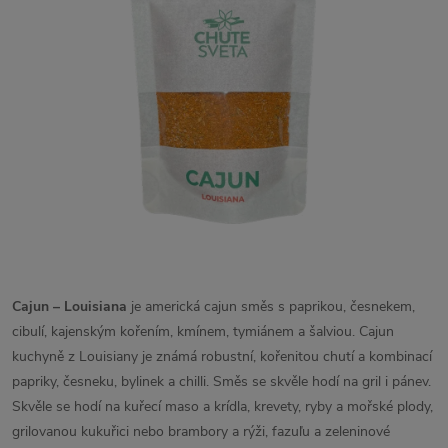
Cajun – Louisiana
je americká cajun směs s paprikou, česnekem,
cibulí, kajenským kořením, kmínem, tymiánem a šalviou. Cajun
kuchyně z Louisiany je známá robustní, kořenitou chutí a kombinací
papriky, česneku, bylinek a chilli. Směs se skvěle hodí na gril i pánev.
Skvěle se hodí na kuřecí maso a krídla, krevety, ryby a mořské plody,
grilovanou kukuřici nebo brambory a rýži, fazuľu a zeleninové