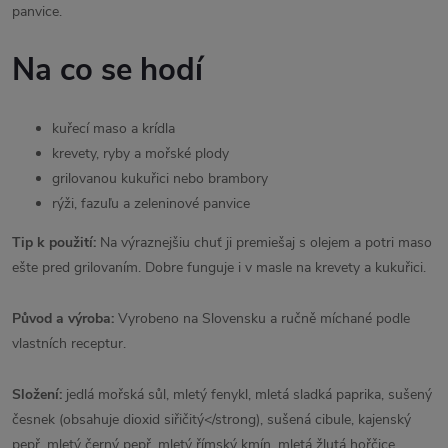
panvice.
Na co se hodí
kuřecí maso a krídla
krevety, ryby a mořské plody
grilovanou kukuřici nebo brambory
rýži, fazuľu a zeleninové panvice
Tip k použití:
Na výraznejšiu chuť ji premiešaj s olejem a potri maso
ešte pred grilovaním. Dobre funguje i v masle na krevety a kukuřici.
Původ a výroba:
Vyrobeno na Slovensku a ručně míchané podle
vlastních receptur.
Složení:
jedlá mořská sůl, mletý fenykl, mletá sladká paprika, sušený
česnek (obsahuje dioxid siřičitý</strong), sušená cibule, kajenský
pepř, mletý černý pepř, mletý římský kmín, mletá žlutá hořčice ,