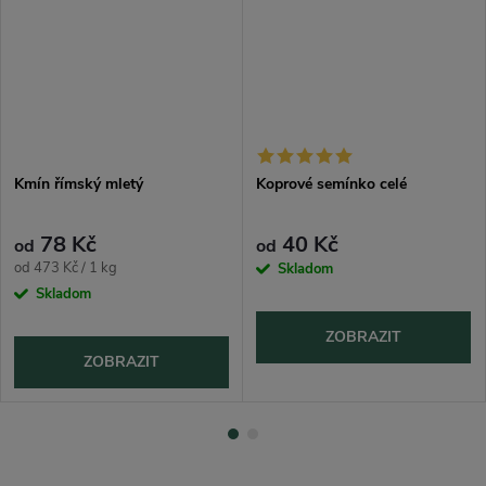
Kmín římský mletý
Koprové semínko celé
78 Kč
40 Kč
od
od
Měrná
od 473 Kč / 1 kg
Skladom
cena:
Skladom
ZOBRAZIT
ZOBRAZIT