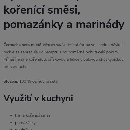
kořenící směsi,
pomazánky a marinády
Černucha setá mletá
Nigella sativa
. Mletá forma se snadno dávkuje,
rychle se zapracuje do receptu a rovnoměrně ochutí celý pokrm.
Přináší jemně kořenitou, oříškovou a lehce cibulovou chuť typickou
pro černuchu.
Složení:
100 % černucha setá
Využití v kuchyni
kari a kořenící směsi
pomazánky
marinády