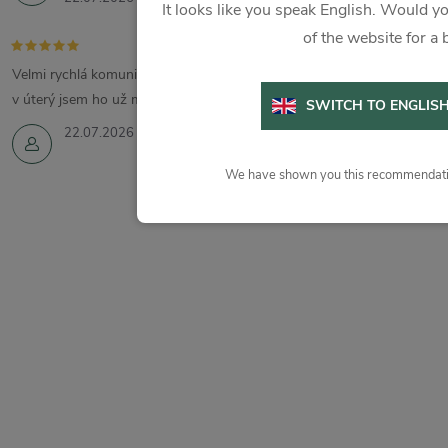
It looks like you speak English. Would yo
of the website for a 
Velmi rychlá komunikace a vyřízení. Zboží jsem objednala v pondělí a
v úterý jsem ho už měla.
SWITCH TO ENGLIS
22.07.2026
We have shown you this recommendatio