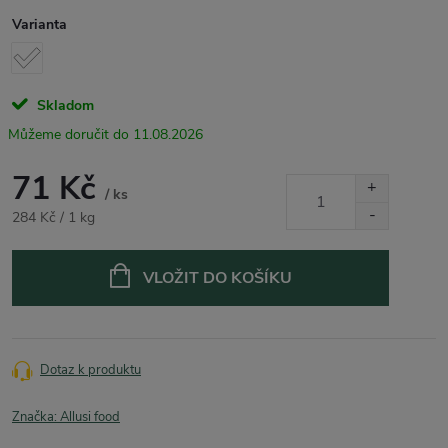
Varianta
Skladom
11.08.2026
71 Kč
/ ks
Měrná
284 Kč / 1 kg
cena:
VLOŽIT DO KOŠÍKU
Dotaz k produktu
Značka:
Allusi food