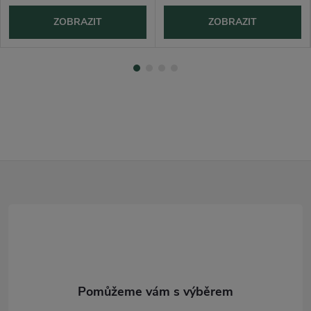
ZOBRAZIT
ZOBRAZIT
Z
á
p
a