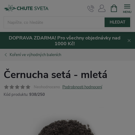
Přejít
NÁKUPNÍ
KOŠÍK
na
obsah
HLEDAT
DOPRAVA ZDARMA! Pro všechny objednávky nad
1000 Kč!
Koření ve výhodných baleních
Černucha setá - mletá
Neohodnoceno
Podrobnosti hodnocení
Kód produktu:
938/250