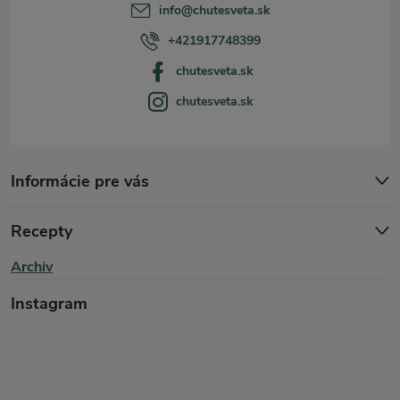
t
info
@
chutesveta.sk
í
+421917748399
chutesveta.sk
chutesveta.sk
Informácie pre vás
Recepty
Archiv
Instagram