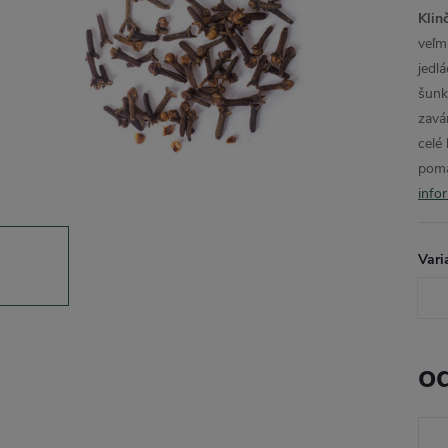
Klin
veľm
jedl
šunk
zavá
celé
poma
info
Vari
o
Jedn
cena