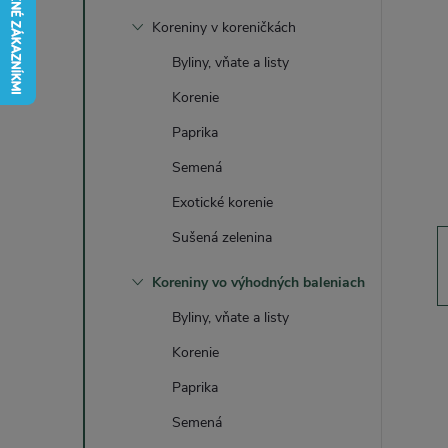
č
Koreniny v koreničkách
n
Byliny, vňate a listy
ý
Korenie
Paprika
p
Semená
a
Exotické korenie
Sušená zelenina
n
Koreniny vo výhodných baleniach
e
Byliny, vňate a listy
l
Korenie
Paprika
Semená