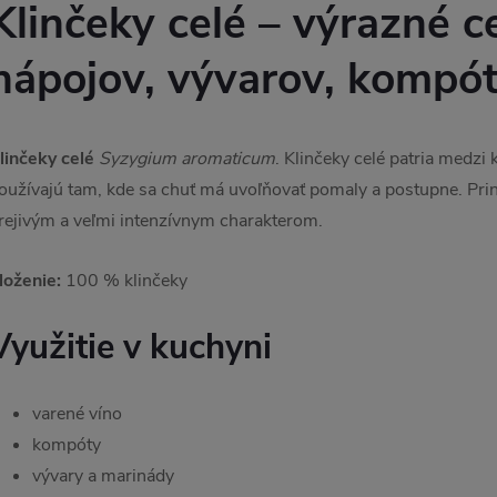
Klinčeky celé – výrazné c
nápojov, vývarov, kompó
linčeky celé
Syzygium aromaticum
. Klinčeky celé patria medzi 
oužívajú tam, kde sa chuť má uvoľňovať pomaly a postupne. Pri
rejivým a veľmi intenzívnym charakterom.
loženie:
100 % klinčeky
Využitie v kuchyni
varené víno
kompóty
vývary a marinády