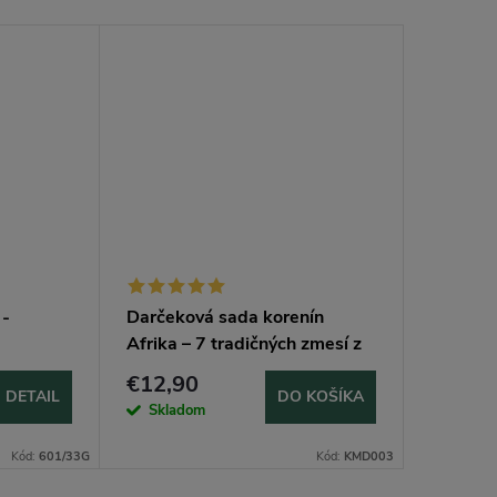
 -
Darčeková sada korenín
Khmeli s
Afrika – 7 tradičných zmesí z
Gruzíns
afrických trhov
€12,90
€1,79
DETAIL
DO KOŠÍKA
Skladom
Sklad
Kód:
601/33G
Kód:
KMD003