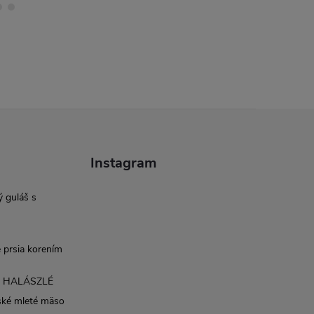
Instagram
 guláš s
 prsia korením
é HALÁSZLÉ
ské mleté mäso