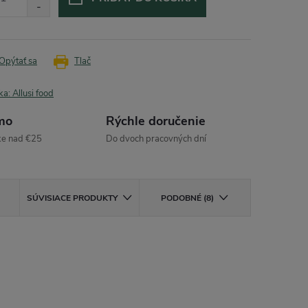
Opýtať sa
Tlač
ka:
Allusi food
mo
Rýchle doručenie
ke nad €25
Do dvoch pracovných dní
SÚVISIACE PRODUKTY
PODOBNÉ (8)