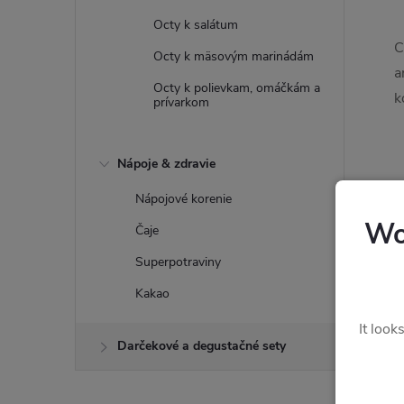
Octy k salátum
C
Octy k mäsovým marinádám
a
Octy k polievkam, omáčkám a
k
prívarkom
Nápoje & zdravie
Nápojové korenie
Wo
Čaje
Superpotraviny
Tip
Kakao
It look
Darčekové a degustačné sety