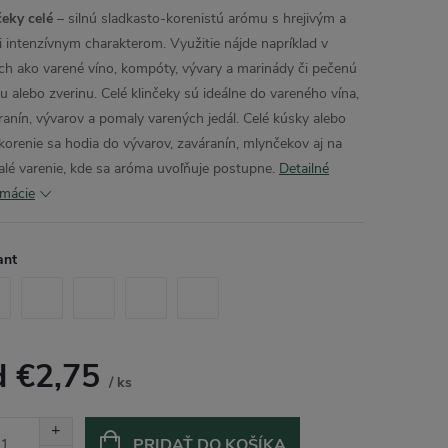
čeky celé
– silnú sladkasto-korenistú arómu s hrejivým a
i intenzívnym charakterom. Využitie nájde napríklad v
ách ako varené víno, kompóty, vývary a marinády či pečenú
u alebo zverinu. Celé klinčeky sú ideálne do vareného vína,
ranín, vývarov a pomaly varených jedál. Celé kúsky alebo
 korenie sa hodia do vývarov, zaváranín, mlynčekov aj na
lé varenie, kde sa aróma uvoľňuje postupne.
Detailné
rmácie
ant
d
€2,75
/ ks
otková
:
PRIDAŤ DO KOŠÍKA