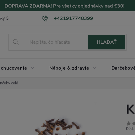
DOPRAVA ZDARMA! Pre všetky objednávky nad €30!
+421917748399
nky GDPR
Hodnotenie SLEVOMAT
Hodnotenie ZLAVOMAT
HĽADAŤ
chucovanie
Nápoje & zdravie
Darčekové
inčeky celé
K
Kód: