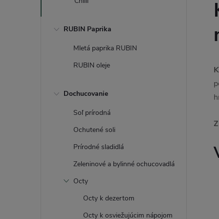
Chilli
RUBIN Paprika
Mletá paprika RUBIN
RUBIN oleje
K
p
Dochucovanie
h
Soľ prírodná
Z
Ochutené soli
Prírodné sladidlá
Zeleninové a bylinné ochucovadlá
Octy
Octy k dezertom
Octy k osviežujúcim nápojom