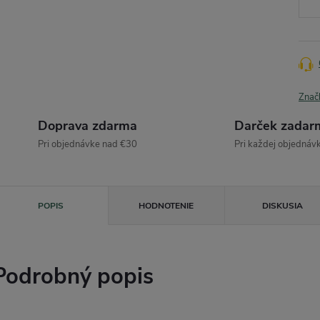
Znač
Doprava zdarma
Darček zadar
Pri objednávke nad €30
Pri každej objednáv
POPIS
HODNOTENIE
DISKUSIA
Podrobný popis