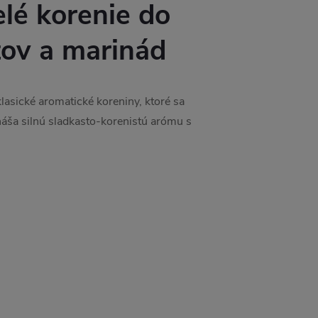
elé korenie do
tov a marinád
klasické aromatické koreniny, ktoré sa
náša silnú sladkasto-korenistú arómu s