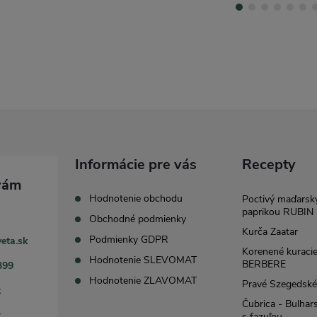
Informácie pre vás
Recepty
Hodnotenie obchodu
Poctivý maďarský
paprikou RUBIN
Obchodné podmienky
Kurča Zaatar
Podmienky GDPR
eta.sk
Korenené kuracie
Hodnotenie SLEVOMAT
BERBERE
399
Hodnotenie ZLAVOMAT
Pravé Szegedsk
k
Čubrica - Bulhar
k
s fazuľou