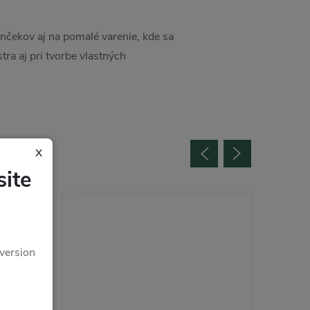
ynčekov aj na pomalé varenie, kde sa
ra aj pri tvorbe vlastných
ovar
x
ite
 version