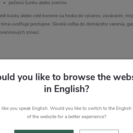
pečenú šunku alebo zverinu
elé kúsky alebo celé korenie sa hodia do vývarov, zaváranín, ml
róma uvoľňuje postupne. Skvelá voľba do domáceho varenia, gast
oreninových zmesí.
Súvisiaci t
uld you like to browse the webs
in English?
s like you speak English. Would you like to switch to the English
of the website for a better experience?