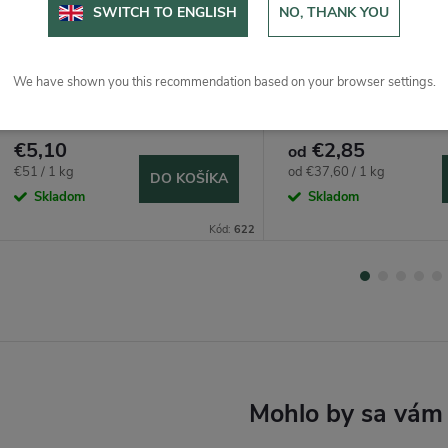
SWITCH TO ENGLISH
NO, THANK YOU
We have shown you this recommendation based on your browser settings.
Badián mletý 100g
Badián celý
€5,10
€2,85
od
Jednotková
Jednotková
€51 / 1 kg
od €37,60 / 1 kg
DO KOŠÍKA
cena:
cena:
Skladom
Skladom
Kód:
622