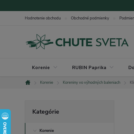
Prejsť
na
Hodnotenie obchodu
Obchodné podmienky
Podmie
obsah
Korenie
RUBIN Paprika
Do
Korenie
Koreniny vo výhodných baleniach
Kl
Domov
B
Preskočiť
Kategórie
kategórie
o
Korenie