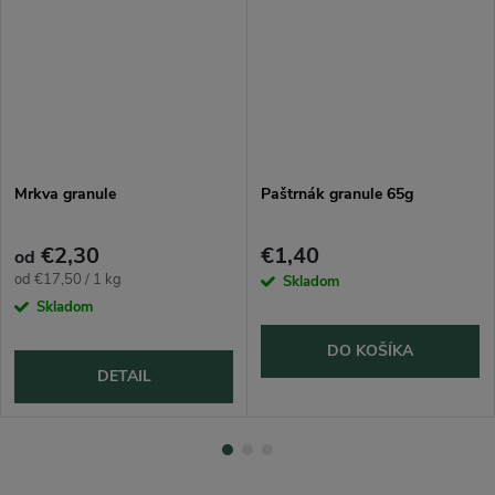
Mrkva granule
Paštrnák granule 65g
€2,30
€1,40
od
Jednotková
od €17,50 / 1 kg
Skladom
cena:
Skladom
DO KOŠÍKA
DETAIL