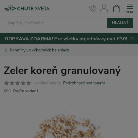
Prejsť
NÁKUPN
KOŠÍK
na
obsah
HĽADAŤ
DOPRAVA ZDARMA! Pre všetky objednávky nad €30!
Koreniny vo výhodných baleniach
Zeler koreň granulovaný
Neohodnotené
Podrobnosti hodnotenia
Kód:
Zvoľte variant