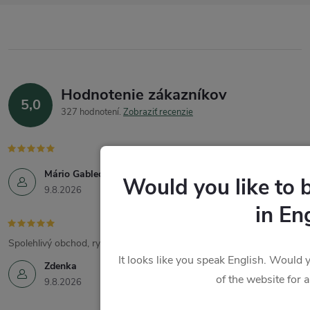
Hodnotenie zákazníkov
5,0
327 hodnotení
Zobraziť recenzie
Mário Gablech
Would you like to 
9.8.2026
in En
Spolehlivý obchod, rychlé dodání, skvělé produkty.
It looks like you speak English. Would y
Zdenka
of the website for 
9.8.2026