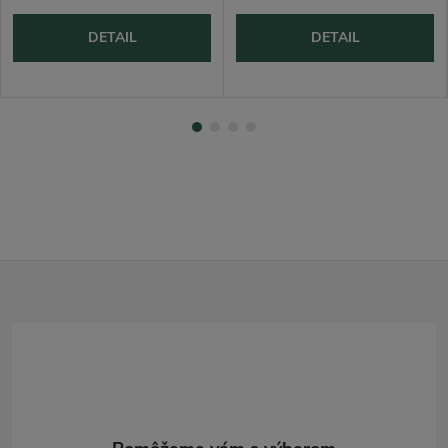
DETAIL
DETAIL
Z
á
p
ä