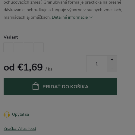
ochucovacích zmesí. Granulovaná forma je praktická na presné
dávkovanie, nehrudkuje a funguje výborne v suchých zmesiach,
marinádach aj omáčkach.
Detailné informácie
Variant
od
€1,69
/ ks
Jednotková
cena:
PRIDAŤ DO KOŠÍKA
Opýtať sa
Značka:
Allusi food