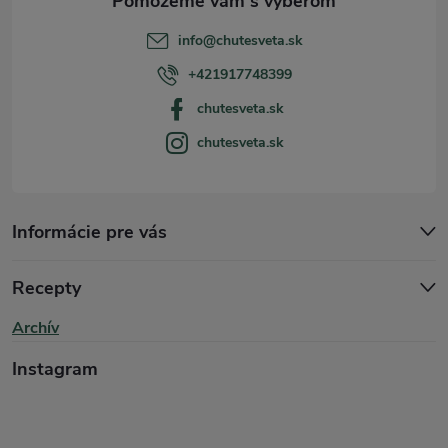
t
info
@
chutesveta.sk
i
+421917748399
chutesveta.sk
e
chutesveta.sk
Informácie pre vás
Recepty
Archív
Instagram