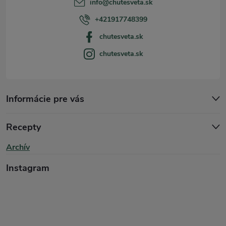
info
@
chutesveta.sk
i
+421917748399
chutesveta.sk
e
chutesveta.sk
Informácie pre vás
Recepty
Archív
Instagram