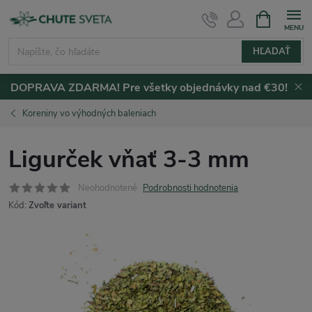
Prejsť
NÁKUPN
KOŠÍK
na
obsah
HĽADAŤ
DOPRAVA ZDARMA! Pre všetky objednávky nad €30!
Koreniny vo výhodných baleniach
Ligurček vňať 3-3 mm
Neohodnotené
Podrobnosti hodnotenia
Kód:
Zvoľte variant