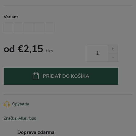
Variant
od
€2,15
/ ks
Jednotková
cena:
PRIDAŤ DO KOŠÍKA
Opýtať sa
Značka:
Allusi food
Doprava zdarma