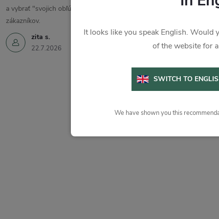
in En
a vybrať "svojich obľúbencov". Ďakujem a prajem veľa spokojných
zákazníkov.
It looks like you speak English. Would y
zita s.
of the website for 
22.7.2026
SWITCH TO ENGLI
We have shown you this recommendat