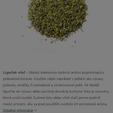
Ligurček vňať
– hlbokú zeleninovo-bylinnú arómu pripomínajúcu
polievkové korenie. Využitie nájde napríklad v jedlách ako vývary,
polievky, omáčky či zemiakové a strukovinové jedlá. Ak hľadáš
ligurček do vývaru alebo poctivej domácej kuchyne, toto je surovina,
ktorá urobí rozdiel. Sušené listy alebo vňať stačí jemne podrviť
medzi prstami, aby sa pred použitím uvoľnila ich prirodzená aróma.
Detailné informácie