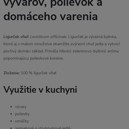
vývarov, polievok a
domáceho varenia
Ligurček vňať
Levisticum officinale
. Ligurček je výrazná bylinka,
ktorá aj v malom množstve okamžite zvýrazní chuť jedla a vytvorí
poctivý domáci základ. Prináša hlbokú zeleninovo-bylinnú arómu
pripomínajúcu polievkové korenie.
Zloženie:
100 % ligurček vňať
Využitie v kuchyni
vývary
polievky
omáčky
zemiakové a strukovinové jedlá