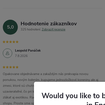
Hodnotenie zákazníkov
5,0
325 hodnotení
Zobraziť recenzie
Leopold Panáček
7.8.2026
Opakovane objednávame a zakaždým nás prekvapia novou
ponukou, novým balením. kupujeme jednozložkové koreniny ale aj
zmesi, ktoré sú chutné, voňavé. Balenie je estetické aj praktické,
uzavierateľné, čo pri koreninách obzvlášť oceňujem. Nechám sa
Would you like to 
zlákať aj exotikou. Rada kupujem priateľom darčeky z tohto e-
shopu. Proste sme spokojní a vrelo odporúčame. Treba si odskúšať