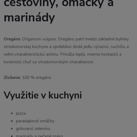
cestoviny, omáčky a
marinády
Oregáno
Origanum vulgare
. Oregáno patrí medzi základné bylinky
stredomorskej kuchyne a spoľahlivo dodá jedlu výraznú, suchšiu a
veľmi charakteristickú arómu. Prináša teplú, mierne horkastú a
korenistú chuť so stredomorským charakterom.
Zloženie:
100 % oregáno
Využitie v kuchyni
pizza
paradajkové omáčky
grilovanú zeleninu
marinády a pečené mäso