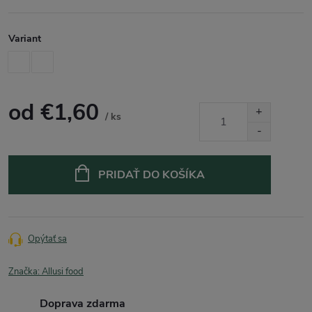
Variant
od
€1,60
/ ks
Jednotková
cena:
PRIDAŤ DO KOŠÍKA
Opýtať sa
Značka:
Allusi food
Doprava zdarma