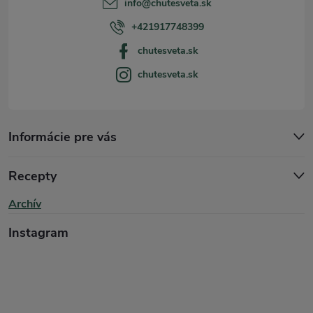
info
@
chutesveta.sk
i
+421917748399
chutesveta.sk
e
chutesveta.sk
Informácie pre vás
Recepty
Archív
Instagram