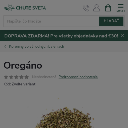
Prejsť
NÁKUPN
KOŠÍK
na
obsah
HĽADAŤ
DOPRAVA ZDARMA! Pre všetky objednávky nad €30!
Koreniny vo výhodných baleniach
Oregáno
Neohodnotené
Podrobnosti hodnotenia
Kód:
Zvoľte variant