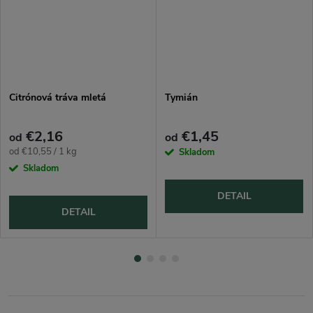
Citrónová tráva mletá
Tymián
€2,16
€1,45
od
od
Jednotková
od €10,55 / 1 kg
Skladom
cena:
Skladom
DETAIL
DETAIL